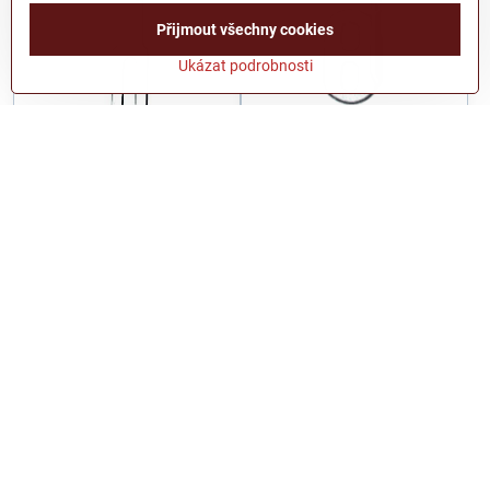
Přijmout všechny cookies
Ukázat podrobnosti
Nůž 745, 746, 748, 749.
Nůž 67, 167, 267, 367, 467,
477,550, 767, 768.
Skladem
Na dotaz
648 Kč
76 Kč
784,1 Kč
s DPH
92 Kč
s DPH
Do košíku
Zobrazit
Další produkty
1
3
4
5
6
36
Potřebujete poradit?
kontaktujte nás