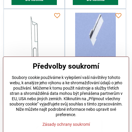
Předvolby soukromí
Nůž Brother S16248-101
Nůž Brother 148342-001
Soubory cookie používáme k vylepšení vaší návštěvy tohoto
Skladem
Skladem
218 Kč
199 Kč
webu, k analýze jeho výkonu a ke shromažďování údajů o jeho
263,8 Kč
s DPH
240,8 Kč
s DPH
používání. Můžeme k tomu použít nástroje a služby třetích
stran a shromážděná data mohou být přenášena partnerům v
Do košíku
Do košíku
EU, USA nebo jiných zemích. Kliknutím na „Přijmout všechny
soubory cookie“ vyjadřujete svůj souhlas s tímto zpracováním.
Níže můžete najít podrobné informace nebo upravit své
preference.
Zásady ochrany soukromí