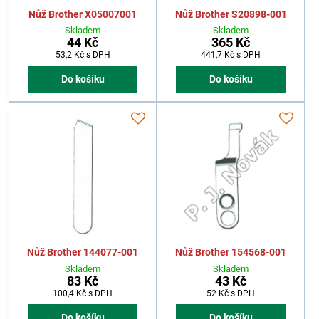
Nůž Brother X05007001
Nůž Brother S20898-001
Skladem
Skladem
44 Kč
365 Kč
53,2 Kč
s DPH
441,7 Kč
s DPH
Do košíku
Do košíku
Nůž Brother 144077-001
Nůž Brother 154568-001
Skladem
Skladem
83 Kč
43 Kč
100,4 Kč
s DPH
52 Kč
s DPH
Do košíku
Do košíku