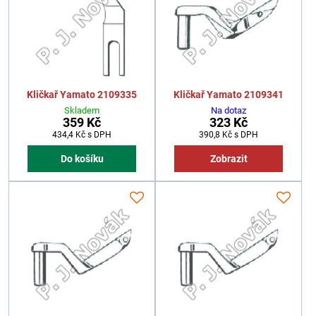
Kličkař Yamato 2109335
Kličkař Yamato 2109341
Skladem
Na dotaz
359 Kč
323 Kč
434,4 Kč
s DPH
390,8 Kč
s DPH
Do košíku
Zobrazit