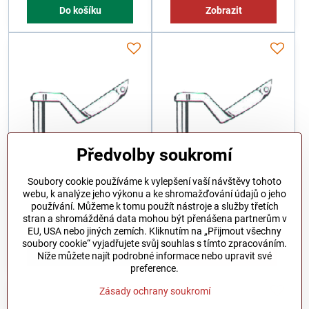
Do košíku
Zobrazit
Předvolby soukromí
Kličkař Yamato 2119302
Kličkař Yamato 2119322
Soubory cookie používáme k vylepšení vaší návštěvy tohoto
(Y2)
(F3)
webu, k analýze jeho výkonu a ke shromažďování údajů o jeho
Skladem
Na dotaz
používání. Můžeme k tomu použít nástroje a služby třetích
518 Kč
395 Kč
stran a shromážděná data mohou být přenášena partnerům v
626,8 Kč
s DPH
478 Kč
s DPH
EU, USA nebo jiných zemích. Kliknutím na „Přijmout všechny
soubory cookie“ vyjadřujete svůj souhlas s tímto zpracováním.
Do košíku
Zobrazit
Níže můžete najít podrobné informace nebo upravit své
preference.
Zásady ochrany soukromí