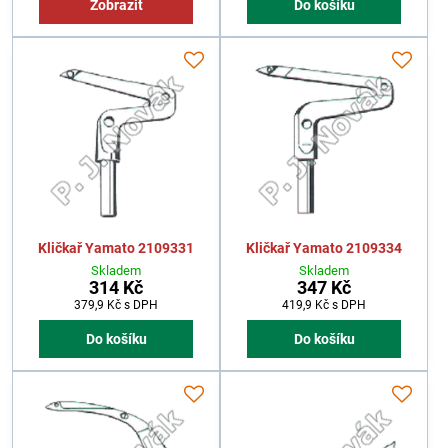
Zobrazit
Do košíku
Kličkař Yamato 2109331
Kličkař Yamato 2109334
Skladem
Skladem
314 Kč
347 Kč
379,9 Kč
s DPH
419,9 Kč
s DPH
Do košíku
Do košíku