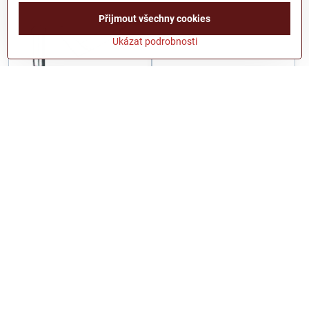
Přijmout všechny cookies
Ukázat podrobnosti
Kličkař Yamato 2129300
Kličkař Yamato 21700
Na dotaz
Skladem
287 Kč
307 Kč
347,3 Kč
s DPH
371,5 Kč
s DPH
Zobrazit
Do košíku
Další produkty
1
2
3
7
Potřebujete poradit?