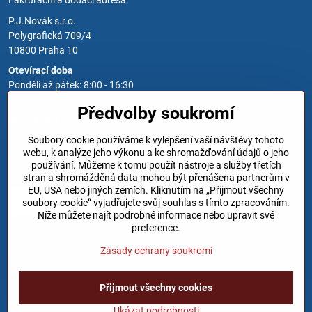
P.J.Novák s.r.o.
Polygrafická 709/4
10800 Praha 10
Otevírací doba
Pondělí až pátek: 8:00 - 16:30
Předvolby soukromí
Kontakt
Soubory cookie používáme k vylepšení vaší návštěvy tohoto
Zavoláme Vám zpět
webu, k analýze jeho výkonu a ke shromažďování údajů o jeho
používání. Můžeme k tomu použít nástroje a služby třetích
Váš telefon
*
stran a shromážděná data mohou být přenášena partnerům v
EU, USA nebo jiných zemích. Kliknutím na „Přijmout všechny
soubory cookie“ vyjadřujete svůj souhlas s tímto zpracováním.
Níže můžete najít podrobné informace nebo upravit své
preference.
Zásady ochrany soukromí
Odeslat
Přijmout všechny cookies
©
2026
Copyright
Předvolby soukromí
Zásady ochrany soukromí
Ukázat podrobnosti