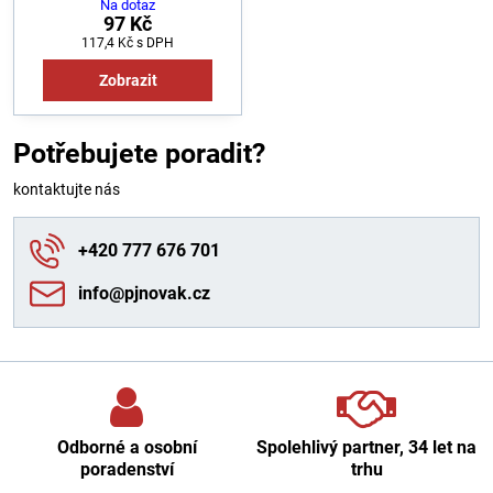
Na dotaz
97 Kč
117,4 Kč
s DPH
Zobrazit
Potřebujete poradit?
kontaktujte nás
+420 777 676 701
info​@pjnovak​.cz
Odborné a osobní
Spolehlivý partner, 34 let na
poradenství
trhu