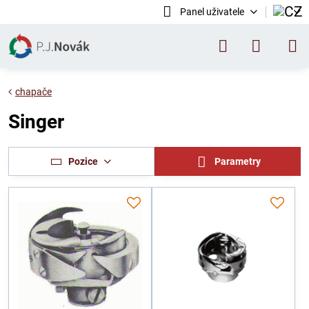
Panel uživatele
chapače
Singer
Pozice
Parametry