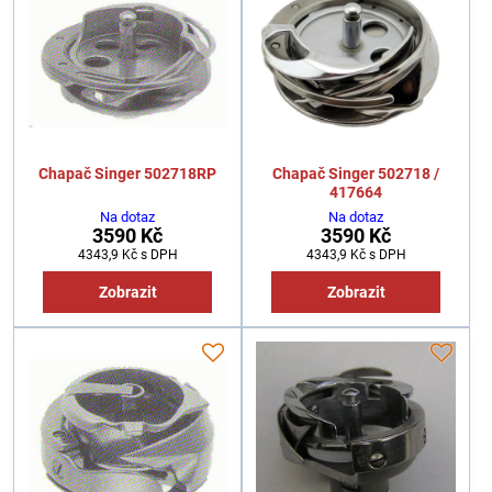
Chapač Singer 502718RP
Chapač Singer 502718 /
417664
Na dotaz
Na dotaz
3590 Kč
3590 Kč
4343,9 Kč
s DPH
4343,9 Kč
s DPH
Zobrazit
Zobrazit