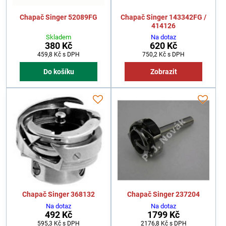
Chapač Singer 52089FG
Chapač Singer 143342FG /
414126
Skladem
Na dotaz
380 Kč
620 Kč
459,8 Kč
s DPH
750,2 Kč
s DPH
Do košíku
Zobrazit
Chapač Singer 368132
Chapač Singer 237204
Na dotaz
Na dotaz
492 Kč
1799 Kč
595,3 Kč
s DPH
2176,8 Kč
s DPH