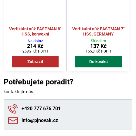
Vertikální nůž EASTMAN 8"
Vertikální nůž EASTMAN 7"
HSS, konvexní
HSS, GERMANY
Na dotaz
Skladem
214 Kč
137 Kč
258,9 Kč
s DPH
165,8 Kč
s DPH
Zobrazit
Do košíku
Potřebujete poradit?
kontaktujte nás
+420 777 676 701
info​@pjnovak​.cz