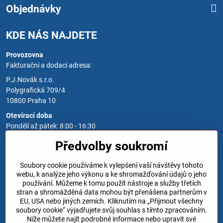
Objednávky
KDE NÁS NAJDETE
Provozovna
Fakturační a dodací adresa:
P.J.Novák s.r.o.
Polygrafická 709/4
10800 Praha 10
Otevírací doba
Pondělí až pátek: 8:00 - 16:30
Předvolby soukromí
Kontakt
Soubory cookie používáme k vylepšení vaší návštěvy tohoto
Zavoláme Vám zpět
webu, k analýze jeho výkonu a ke shromažďování údajů o jeho
používání. Můžeme k tomu použít nástroje a služby třetích
Váš telefon
*
stran a shromážděná data mohou být přenášena partnerům v
EU, USA nebo jiných zemích. Kliknutím na „Přijmout všechny
soubory cookie“ vyjadřujete svůj souhlas s tímto zpracováním.
Níže můžete najít podrobné informace nebo upravit své