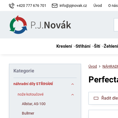
+420 777 676 701
info@pjnovak.cz
Úvod
O nás
Kreslení
Stříhání
Šití
Žehlení
Úvod
NÁHRADN
Kategorie
Perfect
náhradní díly STŘIHÁNÍ
nože kotoučové
Řadit dle
Allstar, AS-100
Bullmer