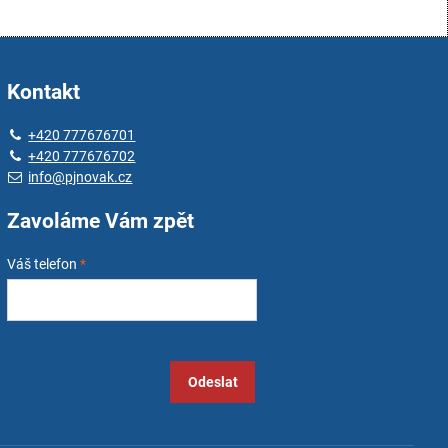
Kontakt
+420 777676701
+420 777676702
info@pjnovak.cz
Zavoláme Vám zpět
Váš telefon
*
Odeslat