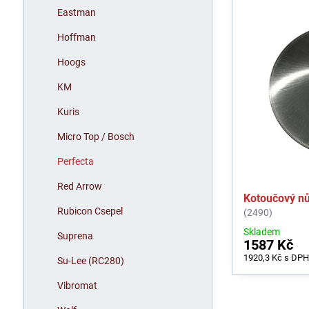
Eastman
Hoffman
Hoogs
KM
Kuris
Micro Top / Bosch
Perfecta
Red Arrow
Kotoučový n
Rubicon Csepel
(2490)
Skladem
Suprena
1587 Kč
1920,3 Kč
s DP
Su-Lee (RC280)
Vibromat