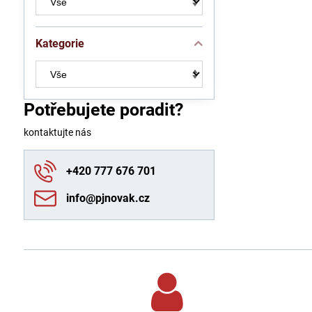
Kategorie
Potřebujete poradit?
kontaktujte nás
+420 777 676 701
info​@pjnovak​.cz