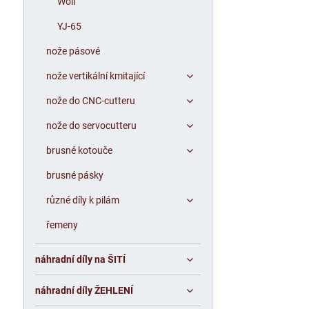
Wolf
YJ-65
nože pásové
nože vertikální kmitající
nože do CNC-cutteru
nože do servocutteru
brusné kotouče
brusné pásky
různé díly k pilám
řemeny
náhradní díly na ŠITÍ
náhradní díly ŽEHLENÍ