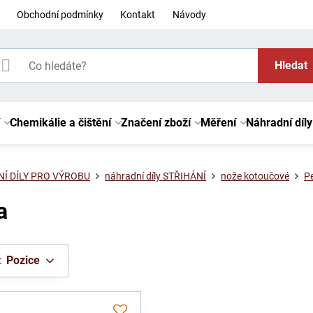
Obchodní podmínky
Kontakt
Návody
Hledat
Chemikálie a čištění
Značení zboží
Měření
Náhradní díly
Í DÍLY PRO VÝROBU
náhradní díly STŘIHÁNÍ
nože kotoučové
P
a
:
Pozice