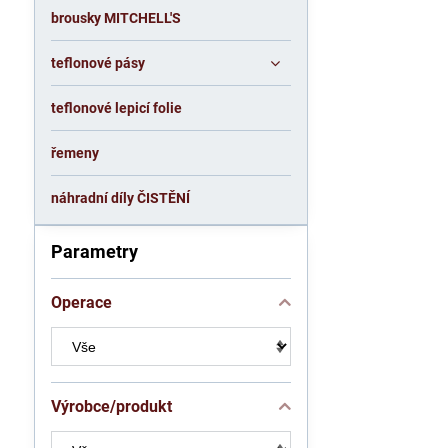
brousky MITCHELL'S
teflonové pásy
teflonové lepicí folie
řemeny
náhradní díly ČISTĚNÍ
Parametry
Operace
Výrobce/produkt