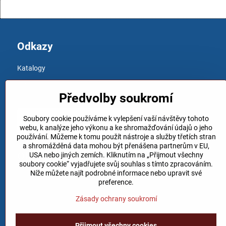
Odkazy
Katalogy
Obchodní podmínky
Předvolby soukromí
Ochrana osobních údajů
Soubory cookie používáme k vylepšení vaší návštěvy tohoto
webu, k analýze jeho výkonu a ke shromažďování údajů o jeho
používání. Můžeme k tomu použít nástroje a služby třetích stran
a shromážděná data mohou být přenášena partnerům v EU,
Objednávky
USA nebo jiných zemích. Kliknutím na „Přijmout všechny
soubory cookie“ vyjadřujete svůj souhlas s tímto zpracováním.
Níže můžete najít podrobné informace nebo upravit své
Stav objednávky
preference.
Zásady ochrany soukromí
Přijmout všechny cookies