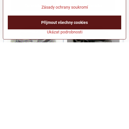
Do košíku
Do košíku
Zásady ochrany soukromí
Přijmout všechny cookies
Ukázat podrobnosti
Chapač JUKI B1830-512-
Chapač JUKI B1830-027-
OAO
OAO
Skladem
Skladem
2375 Kč
659 Kč
2873,8 Kč
s DPH
797,4 Kč
s DPH
Do košíku
Do košíku
Další produkty