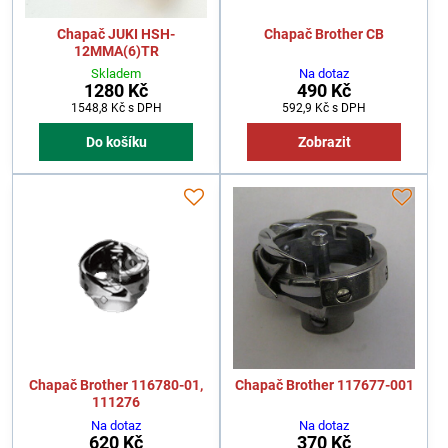
Chapač JUKI HSH-
Chapač Brother CB
12MMA(6)TR
Skladem
Na dotaz
1280 Kč
490 Kč
1548,8 Kč
s DPH
592,9 Kč
s DPH
Do košíku
Zobrazit
Chapač Brother 116780-01,
Chapač Brother 117677-001
111276
Na dotaz
Na dotaz
620 Kč
370 Kč