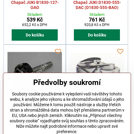
Chapač JUKI B1830-127-
Chapač JUKI D1830-555-
OAO
DAC (D1830-555-BAO)
Skladem
Skladem
539 Kč
761 Kč
652,2 Kč
s DPH
920,8 Kč
s DPH
Do košíku
Do košíku
Předvolby soukromí
Soubory cookie používáme k vylepšení vaší návštěvy tohoto
webu, k analýze jeho výkonu a ke shromažďování údajů o jeho
používání. Můžeme k tomu použít nástroje a služby třetích
Chapač JUKI B1830-051-
Chapač JUKI B1830-009-
stran a shromážděná data mohou být přenášena partnerům v
OAO
OAO
EU, USA nebo jiných zemích. Kliknutím na „Přijmout všechny
Skladem
Skladem
soubory cookie“ vyjadřujete svůj souhlas s tímto zpracováním.
1979 Kč
1099 Kč
Níže můžete najít podrobné informace nebo upravit své
2394,6 Kč
s DPH
1329,8 Kč
s DPH
preference.