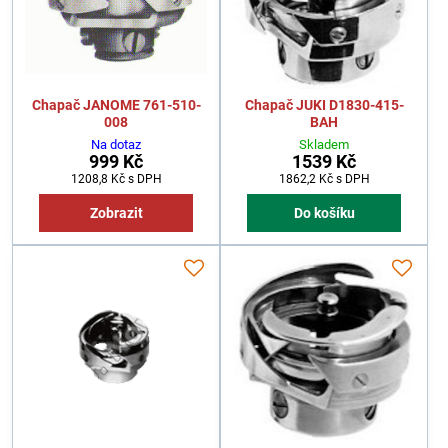
Chapač JANOME 761-510-
Chapač JUKI D1830-415-
008
BAH
Na dotaz
Skladem
999 Kč
1539 Kč
1208,8 Kč
s DPH
1862,2 Kč
s DPH
Zobrazit
Do košíku