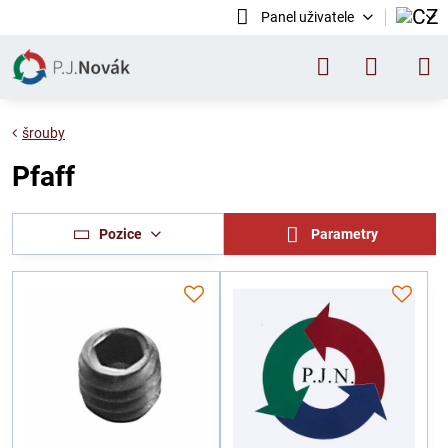
Panel uživatele
šrouby
Pfaff
Pozice
Parametry