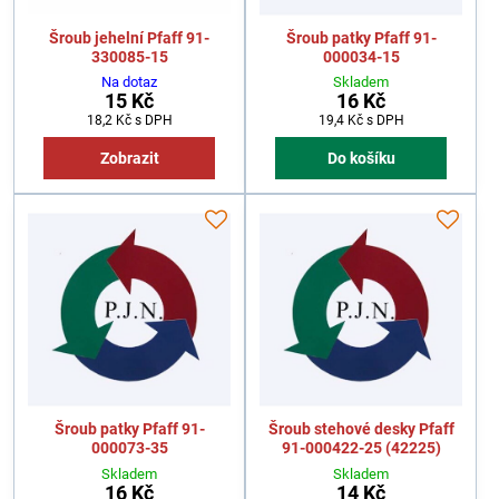
Šroub jehelní Pfaff 91-
Šroub patky Pfaff 91-
330085-15
000034-15
Na dotaz
Skladem
15 Kč
16 Kč
18,2 Kč
s DPH
19,4 Kč
s DPH
Zobrazit
Do košíku
Šroub patky Pfaff 91-
Šroub stehové desky Pfaff
000073-35
91-000422-25 (42225)
Skladem
Skladem
16 Kč
14 Kč