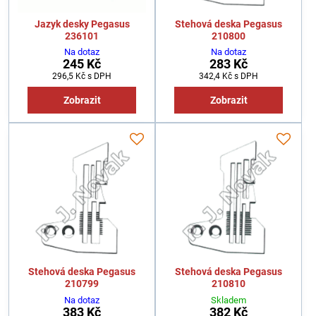
Jazyk desky Pegasus
Stehová deska Pegasus
236101
210800
Na dotaz
Na dotaz
245 Kč
283 Kč
296,5 Kč
s DPH
342,4 Kč
s DPH
Zobrazit
Zobrazit
Stehová deska Pegasus
Stehová deska Pegasus
210799
210810
Na dotaz
Skladem
383 Kč
382 Kč