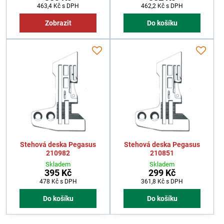
463,4 Kč
s DPH
462,2 Kč
s DPH
Zobrazit
Do košíku
Stehová deska Pegasus
Stehová deska Pegasus
210982
210851
Skladem
Skladem
395 Kč
299 Kč
478 Kč
s DPH
361,8 Kč
s DPH
Do košíku
Do košíku