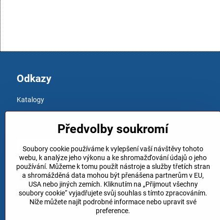
Odkazy
Katalogy
Obchodní podmínky
Předvolby soukromí
Ochrana osobních údajů
Soubory cookie používáme k vylepšení vaší návštěvy tohoto
webu, k analýze jeho výkonu a ke shromažďování údajů o jeho
používání. Můžeme k tomu použít nástroje a služby třetích stran
a shromážděná data mohou být přenášena partnerům v EU,
Objednávky
USA nebo jiných zemích. Kliknutím na „Přijmout všechny
soubory cookie“ vyjadřujete svůj souhlas s tímto zpracováním.
Níže můžete najít podrobné informace nebo upravit své
Stav objednávky
preference.