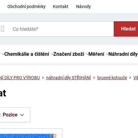
Obchodní podmínky
Kontakt
Návody
Hledat
Chemikálie a čištění
Značení zboží
Měření
Náhradní díly
Í DÍLY PRO VÝROBU
náhradní díly STŘIHÁNÍ
brusné kotouče
Vi
at
:
Pozice