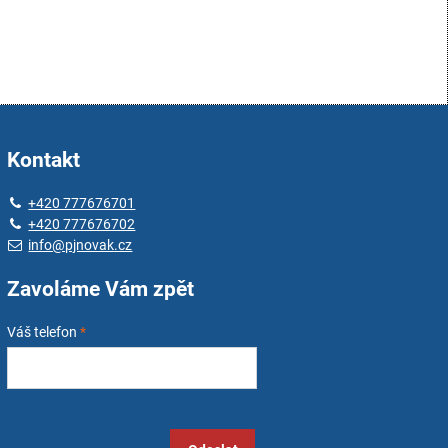
Kontakt
+420 777676701
+420 777676702
info@pjnovak.cz
Zavoláme Vám zpět
Váš telefon
*