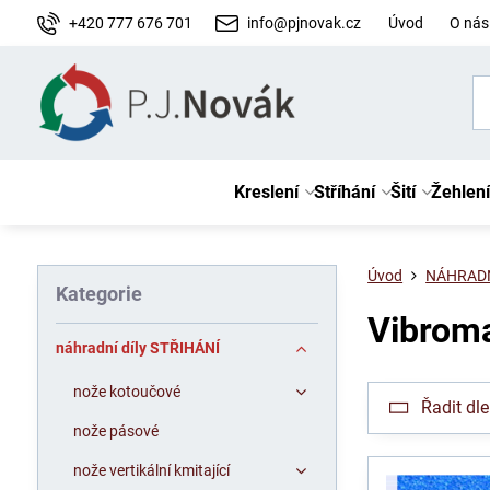
+420 777 676 701
info@pjnovak.cz
Úvod
O nás
Kreslení
Stříhání
Šití
Žehlení
Úvod
NÁHRADN
Kategorie
Vibrom
náhradní díly STŘIHÁNÍ
nože kotoučové
Řadit dle
nože pásové
nože vertikální kmitající