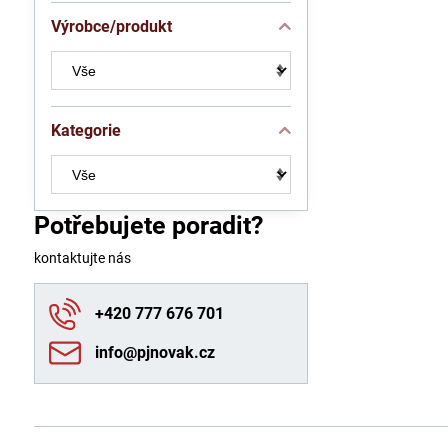
Výrobce/produkt
Kategorie
Potřebujete poradit?
kontaktujte nás
+420 777 676 701
info​@pjnovak​.cz