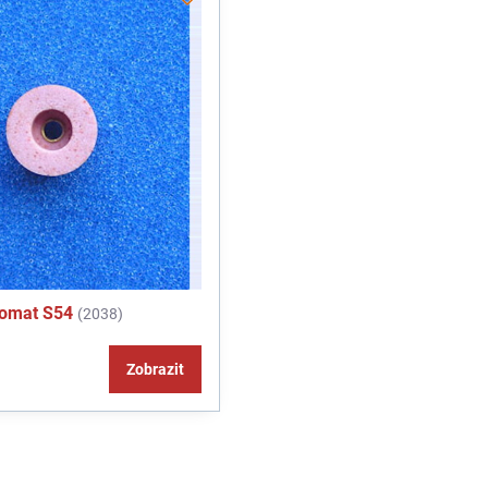
romat S54
(2038)
Zobrazit