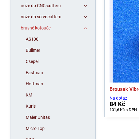
nože do CNC-cutteru
nože do servocutteru
brusné kotouče
AS100
Bullmer
Csepel
Eastman
Hoffman
Brousek Vib
KM
Na dotaz
84 Kč
Kuris
101,6 Kč
s DPH
Maier Unitas
Micro Top