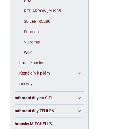
PRS
RED ARROW , YH935
Su Lee , RC280
Suprena
Vibromat
Wolf
brusné pásky
různé díly k pilám
řemeny
náhradní díly na ŠITÍ
náhradní díly ŽEHLENÍ
brousky MITCHELL'S