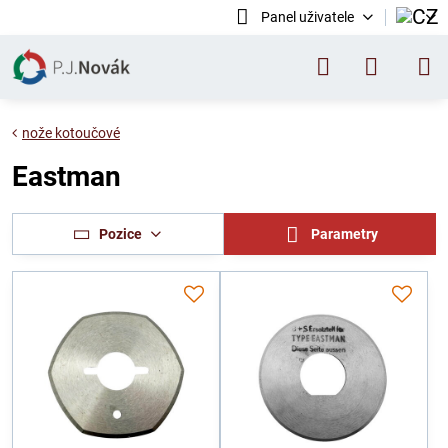
Panel uživatele
nože kotoučové
Eastman
Pozice
Parametry