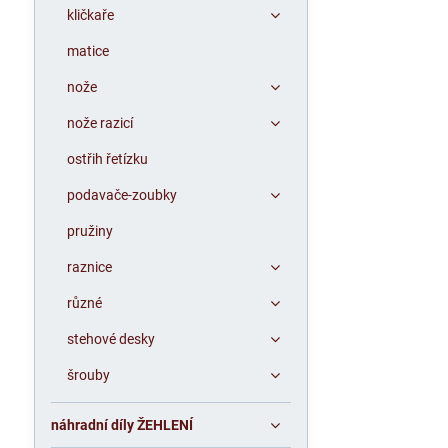
kličkaře
matice
nože
nože razicí
ostřih řetízku
podavače-zoubky
pružiny
raznice
různé
stehové desky
šrouby
náhradní díly ŽEHLENÍ