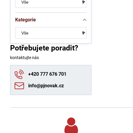
Kategorie
Potřebujete poradit?
kontaktujte nás
+420 777 676 701
info​@pjnovak​.cz