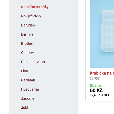
Krabička na cívky
Navíječ cívky
Barudan
Bernina
Brother
Consew
Durkopp - Adler
Elna
Krabička na 
(5700)
Garudan
Skladem
Husquarna
60 Kč
72,6 Kč
s DPH
Janome
Juki