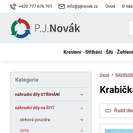
+420 777 676 701
info@pjnovak.cz
Úvod
O nás
Kreslení
Stříhání
Šití
Žehlení
Úvod
NÁHRADN
Kategorie
Krabičk
náhradní díly STŘIHÁNÍ
náhradní díly na ŠITÍ
Řadit dle
cívková pouzdra
cívky