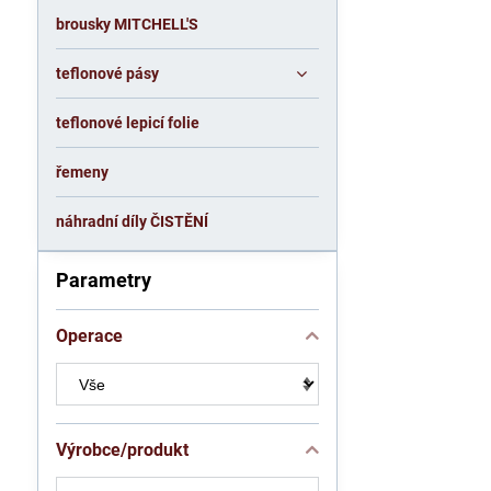
brousky MITCHELL'S
teflonové pásy
teflonové lepicí folie
řemeny
náhradní díly ČISTĚNÍ
Parametry
Operace
Výrobce/produkt