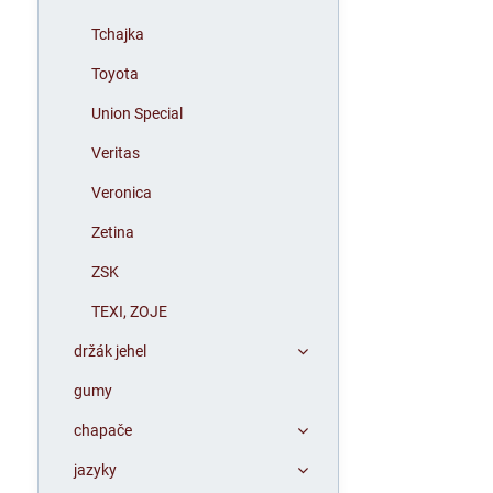
Tchajka
Toyota
Union Special
Veritas
Veronica
Zetina
ZSK
TEXI, ZOJE
držák jehel
gumy
chapače
jazyky