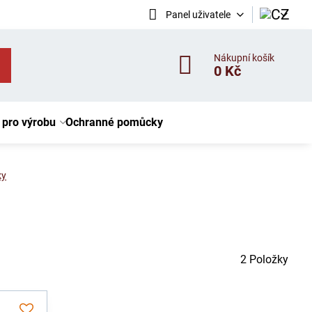
Panel uživatele
Nákupní košík
0 Kč
 pro výrobu
Ochranné pomůcky
ky
2
Položky