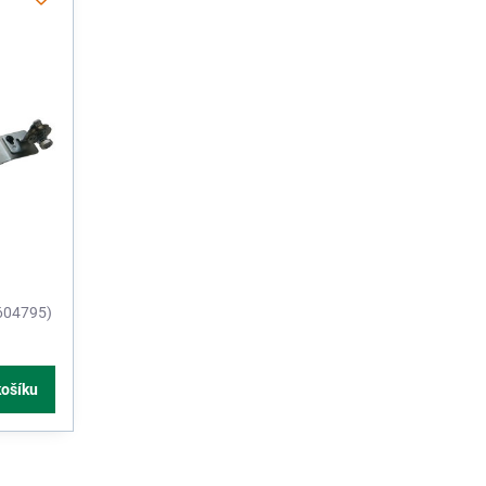
604795)
košíku