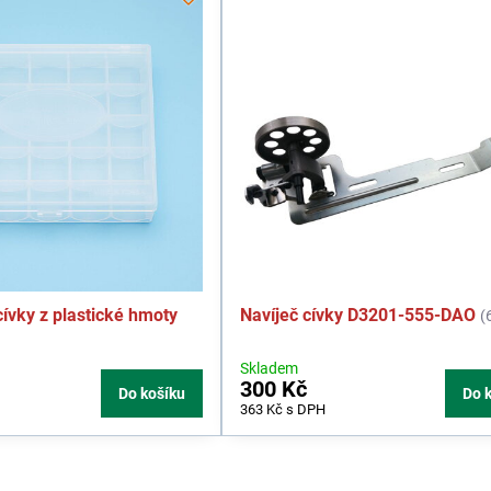
cívky z plastické hmoty
Navíječ cívky D3201-555-DAO
(
Skladem
300 Kč
Do košíku
Do 
363 Kč
s DPH