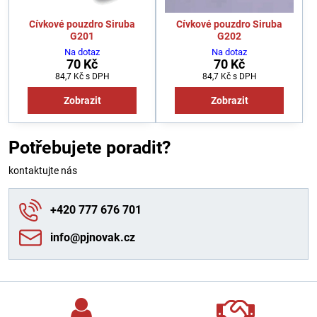
Cívkové pouzdro Siruba
Cívkové pouzdro Siruba
G201
G202
Na dotaz
Na dotaz
70 Kč
70 Kč
84,7 Kč
s DPH
84,7 Kč
s DPH
Zobrazit
Zobrazit
Potřebujete poradit?
kontaktujte nás
+420 777 676 701
info​@pjnovak​.cz