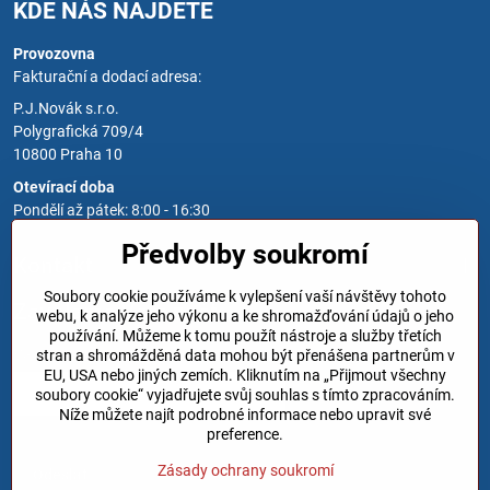
KDE NÁS NAJDETE
Provozovna
Fakturační a dodací adresa:
P.J.Novák s.r.o.
Polygrafická 709/4
10800 Praha 10
Otevírací doba
Pondělí až pátek: 8:00 - 16:30
Předvolby soukromí
Kontakt
Soubory cookie používáme k vylepšení vaší návštěvy tohoto
Zavoláme Vám zpět
webu, k analýze jeho výkonu a ke shromažďování údajů o jeho
používání. Můžeme k tomu použít nástroje a služby třetích
Váš telefon
*
stran a shromážděná data mohou být přenášena partnerům v
EU, USA nebo jiných zemích. Kliknutím na „Přijmout všechny
soubory cookie“ vyjadřujete svůj souhlas s tímto zpracováním.
Níže můžete najít podrobné informace nebo upravit své
preference.
Zásady ochrany soukromí
Odeslat