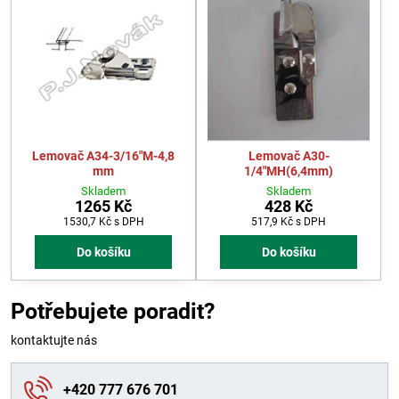
Lemovač A34-3/16"M-4,8
Lemovač A30-
mm
1/4"MH(6,4mm)
Skladem
Skladem
1265 Kč
428 Kč
1530,7 Kč
s DPH
517,9 Kč
s DPH
Do košíku
Do košíku
Potřebujete poradit?
kontaktujte nás
+420 777 676 701