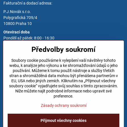
Fakturační a dodací adresa:
P.J.Novák s.r.o.
Polygrafická 709/4
10800 Praha 10
Otevírací doba
Pondělí až pátek: 8:00 - 16:30
Předvolby soukromí
Kontakt
Soubory cookie používáme k vylepšení vaší návštěvy tohoto
Zavoláme Vám zpět
webu, k analýze jeho výkonu a ke shromažďování údajů o jeho
používání. Můžeme k tomu použít nástroje a služby třetích
Váš telefon
*
stran a shromážděná data mohou být přenášena partnerům v
EU, USA nebo jiných zemích. Kliknutím na „Přijmout všechny
soubory cookie“ vyjadřujete svůj souhlas s tímto zpracováním.
Níže můžete najít podrobné informace nebo upravit své
preference.
Zásady ochrany soukromí
Odeslat
Přijmout všechny cookies
©
2026
Copyright
Předvolby soukromí
Zásady ochrany soukromí