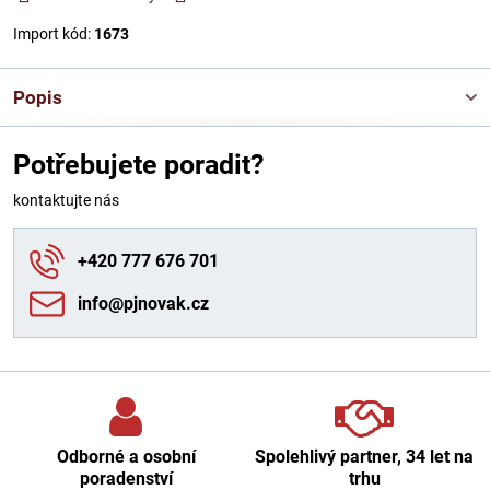
Import kód:
1673
Popis
Potřebujete poradit?
kontaktujte nás
+420 777 676 701
info​@pjnovak​.cz
Odborné a osobní
Spolehlivý partner, 34 let na
poradenství
trhu