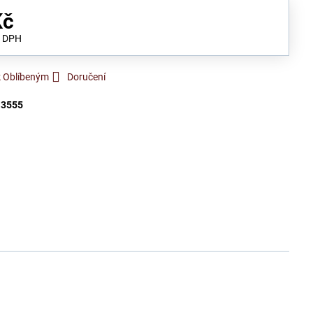
Kč
s DPH
k Oblíbeným
Doručení
:
3555