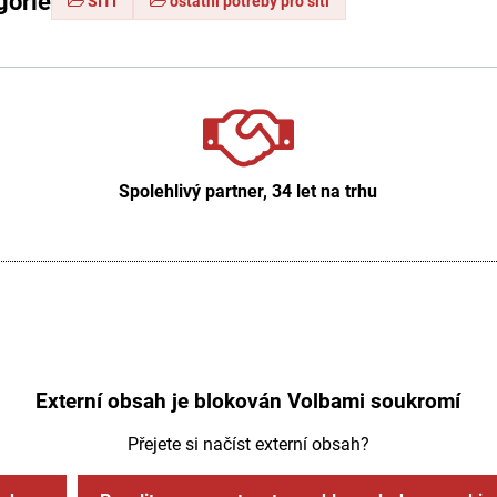
gorie
ŠITÍ
ostatní potřeby pro šití
Spolehlivý partner, 34 let na trhu
Externí obsah je blokován Volbami soukromí
Přejete si načíst externí obsah?