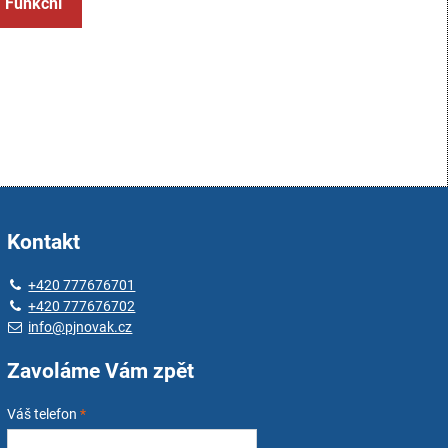
: Funkční
Kontakt
+420 777676701
+420 777676702
info@pjnovak.cz
Zavoláme Vám zpět
Váš telefon
*