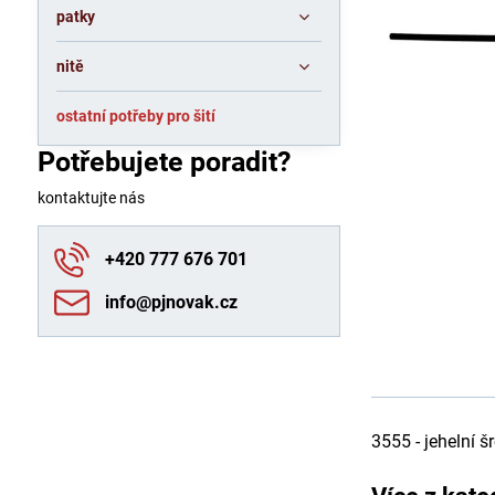
patky
nitě
ostatní potřeby pro šití
Potřebujete poradit?
kontaktujte nás
+420 777 676 701
info​@pjnovak​.cz
3555 - jehelní 