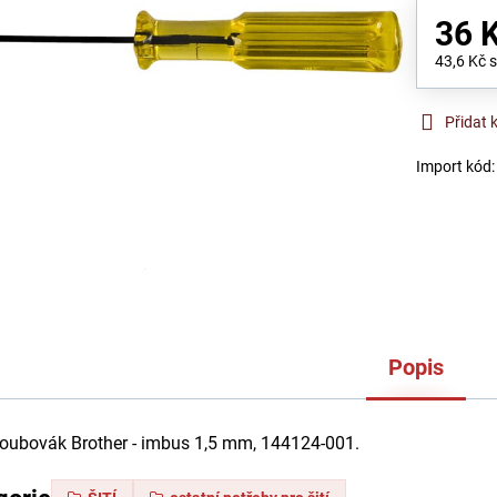
36 
43,6 Kč
Přidat 
Import kód
Popis
šroubovák Brother - imbus 1,5 mm, 144124-001.