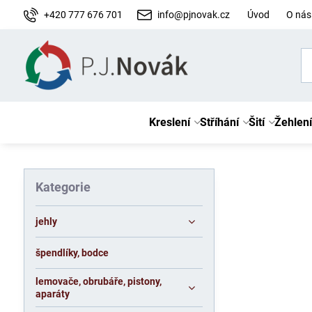
+420 777 676 701
info@pjnovak.cz
Úvod
O nás
Kreslení
Stříhání
Šití
Žehlení
Kategorie
jehly
špendlíky, bodce
lemovače, obrubáře, pistony,
aparáty