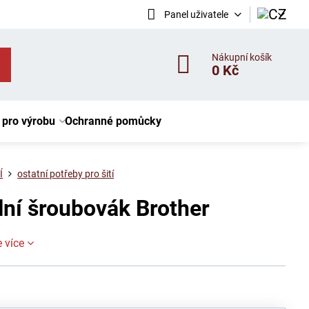
Panel uživatele
Nákupní košík
0 Kč
 pro výrobu
Ochranné pomůcky
Í
ostatní potřeby pro šití
lní šroubovák Brother
e více