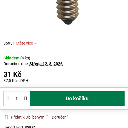
35931
Čtěte více
Skladem
(
4
ks)
Doručíme dne:
Středa
12. 8. 2026
31 Kč
37,5 Kč
s DPH
Do košíku
Přidat k Oblíbeným
Doručení
Import kód:
35931