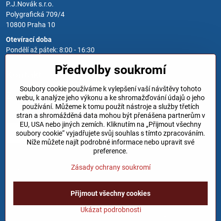
P.J.Novák s.r.o.
Polygrafická 709/4
10800 Praha 10
Otevírací doba
Pondělí až pátek: 8:00 - 16:30
Předvolby soukromí
Kontakt
Soubory cookie používáme k vylepšení vaší návštěvy tohoto
Zavoláme Vám zpět
webu, k analýze jeho výkonu a ke shromažďování údajů o jeho
používání. Můžeme k tomu použít nástroje a služby třetích
Váš telefon
*
stran a shromážděná data mohou být přenášena partnerům v
EU, USA nebo jiných zemích. Kliknutím na „Přijmout všechny
soubory cookie“ vyjadřujete svůj souhlas s tímto zpracováním.
Níže můžete najít podrobné informace nebo upravit své
preference.
Zásady ochrany soukromí
Odeslat
Přijmout všechny cookies
©
2026
Copyright
Předvolby soukromí
Zásady ochrany soukromí
Ukázat podrobnosti
Vytvořeno systémem:
ByznysWeb.cz