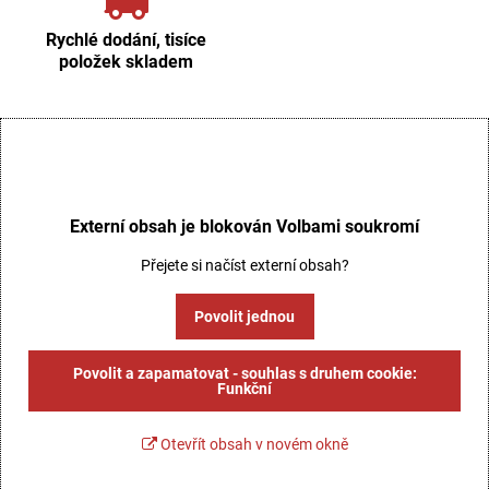
Rychlé dodání, tisíce
položek skladem
Externí obsah je blokován Volbami soukromí
Přejete si načíst externí obsah?
Povolit jednou
Povolit a zapamatovat - souhlas s druhem cookie:
Funkční
Otevřít obsah v novém okně