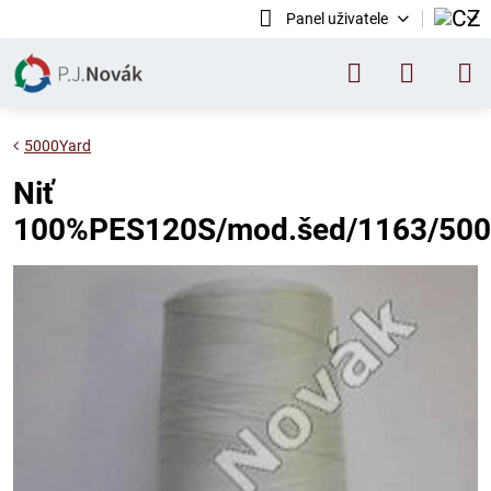
Panel uživatele
5000Yard
Niť
100%PES120S/mod.šed/1163/500