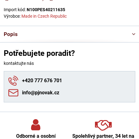
Import kód:
N100PES40211635
Výrobce:
Made in Czech Republic
Popis
Potřebujete poradit?
kontaktujte nás
+420 777 676 701
info​@pjnovak​.cz
Odborné a osobní
Spolehlivý partner, 34 let na