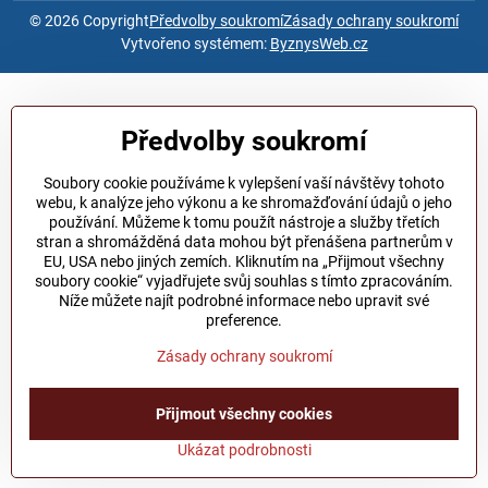
©
2026
Copyright
Předvolby soukromí
Zásady ochrany soukromí
Vytvořeno systémem:
ByznysWeb.cz
Předvolby soukromí
Soubory cookie používáme k vylepšení vaší návštěvy tohoto
webu, k analýze jeho výkonu a ke shromažďování údajů o jeho
používání. Můžeme k tomu použít nástroje a služby třetích
stran a shromážděná data mohou být přenášena partnerům v
EU, USA nebo jiných zemích. Kliknutím na „Přijmout všechny
soubory cookie“ vyjadřujete svůj souhlas s tímto zpracováním.
Níže můžete najít podrobné informace nebo upravit své
preference.
Zásady ochrany soukromí
Přijmout všechny cookies
Ukázat podrobnosti