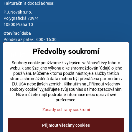
Fakturační a dodací adresa:
P.J.Novák s.r.o.
Polygrafická 709/4
10800 Praha 10
Otevírací doba
Pondělí až pátek: 8:00 - 16:30
Předvolby soukromí
Kontakt
Soubory cookie používáme k vylepšení vaší návštěvy tohoto
Zavoláme Vám zpět
webu, k analýze jeho výkonu a ke shromažďování údajů o jeho
používání. Můžeme k tomu použít nástroje a služby třetích
Váš telefon
*
stran a shromážděná data mohou být přenášena partnerům v
EU, USA nebo jiných zemích. Kliknutím na „Přijmout všechny
soubory cookie“ vyjadřujete svůj souhlas s tímto zpracováním.
Níže můžete najít podrobné informace nebo upravit své
preference.
Zásady ochrany soukromí
Odeslat
Přijmout všechny cookies
©
2026
Copyright
Předvolby soukromí
Zásady ochrany soukromí