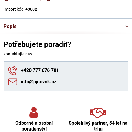
Import kód:
43882
Popis
Potřebujete poradit?
kontaktujte nás
+420 777 676 701
info​@pjnovak​.cz
Odborné a osobní
Spolehlivý partner, 34 let na
poradenství
trhu