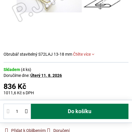
Obrubář stavitelný S72LAJ 13-18 mm
Čtěte více
Skladem
(
4
ks)
Doručíme dne:
Úterý
11. 8. 2026
836 Kč
1011,6 Kč
s DPH
Do košíku
Přidat k Oblíbeným
Doručení