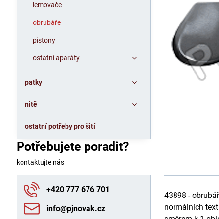
lemovače
obrubáře
pistony
ostatní aparáty
patky
nitě
ostatní potřeby pro šití
Potřebujete poradit?
kontaktujte nás
+420 777 676 701
43898 - obrubář
normálních texti
info​@pjnovak​.cz
směrem k 1 oblo