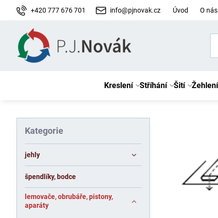
+420 777 676 701
info@pjnovak.cz
Úvod
O nás
Kreslení
Stříhání
Šití
Žehlení
Kategorie
jehly
špendlíky, bodce
lemovače, obrubáře, pistony,
aparáty