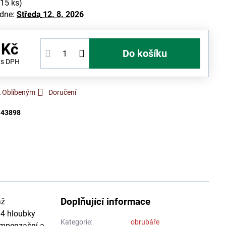
(
15
ks)
 dne:
Středa
12. 8. 2026
 Kč
Do košíku
č
s DPH
k Oblíbeným
Doručení
:
43898
Doplňující informace
až
/ 4 hloubky
Kategorie:
obrubáře
ompenzační a