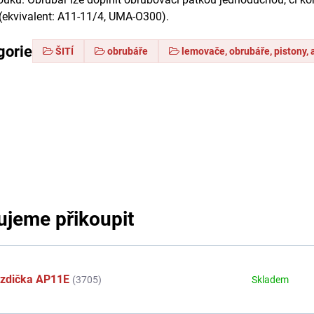
(ekvivalent: A11-11/4, UMA-O300).
gorie
ŠITÍ
obrubáře
lemovače, obrubáře, pistony, 
jeme přikoupit
rzdička AP11E
(3705)
Skladem