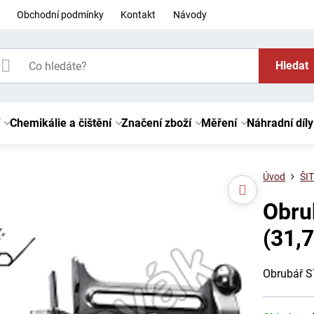
Obchodní podmínky
Kontakt
Návody
Hledat
Chemikálie a čištění
Značení zboží
Měření
Náhradní díly
Úvod
ŠIT
Obru
(31,
Obrubář S