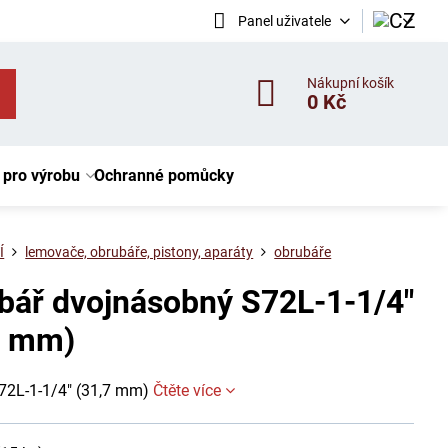
Panel uživatele
Nákupní košík
0 Kč
 pro výrobu
Ochranné pomůcky
Í
lemovače, obrubáře, pistony, aparáty
obrubáře
bář dvojnásobný S72L-1-1/4"
7 mm)
72L-1-1/4" (31,7 mm)
Čtěte více