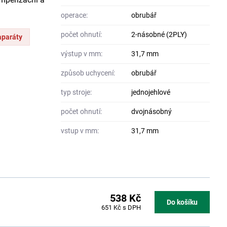
operace:
obrubář
počet ohnutí:
2-násobné (2PLY)
aparáty
výstup v mm:
31,7 mm
způsob uchycení:
obrubář
typ stroje:
jednojehlové
počet ohnutí:
dvojnásobný
vstup v mm:
31,7 mm
538 Kč
Do košíku
651 Kč
s DPH