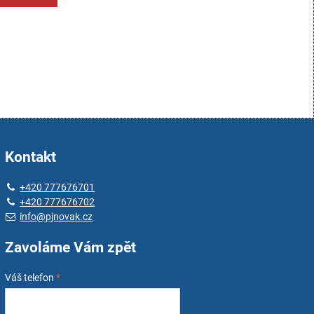
Kontakt
+420 777676701
+420 777676702
info@pjnovak.cz
Zavoláme Vám zpět
Váš telefon
*