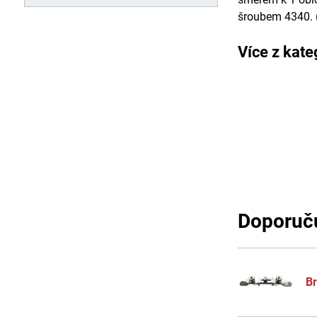
šroubem 4340. 
Více z kate
Doporuču
B