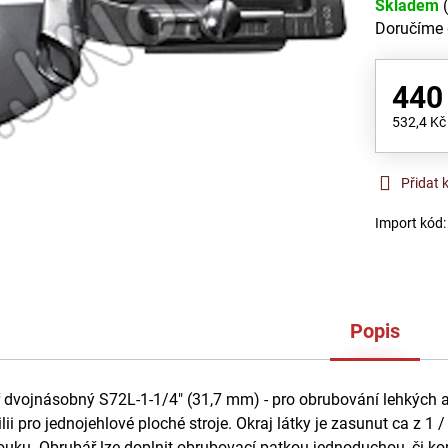
Skladem
Doručíme
440
532,4 K
Přidat 
Import kód
Popis
 dvojnásobný S72L-1-1/4" (31,7 mm) - pro obrubování lehkých 
lii pro jednojehlové ploché stroje. Okraj látky je zasunut ca z 1 
uku. Obrubář lze doplnit obrubovací patkou jednoduchou, či k