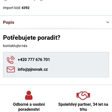
Import kód:
4392
Popis
Potřebujete poradit?
kontaktujte nás
+420 777 676 701
info​@pjnovak​.cz
Odborné a osobní
Spolehlivý partner, 34 let na
poradenství
trhu