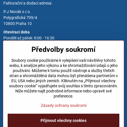
Fakturační a dodací adresa:
P.J.Novák s.r.o.
Polygrafická 709/4
10800 Praha 10
Otevírací doba
Pondělí až pátek: 8:00 - 16:30
Předvolby soukromí
Kontakt
Soubory cookie používáme k vylepšení vaší návštěvy tohoto
Zavoláme Vám zpět
webu, k analýze jeho výkonu a ke shromažďování údajů o jeho
používání. Můžeme k tomu použít nástroje a služby třetích
Váš telefon
*
stran a shromážděná data mohou být přenášena partnerům v
EU, USA nebo jiných zemích. Kliknutím na „Přijmout všechny
soubory cookie“ vyjadřujete svůj souhlas s tímto zpracováním.
Níže můžete najít podrobné informace nebo upravit své
preference.
Zásady ochrany soukromí
Odeslat
Přijmout všechny cookies
©
2026
Copyright
Předvolby soukromí
Zásady ochrany soukromí