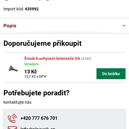
Import kód:
435992
Popis
Doporučujeme přikoupit
Šroub k uchycení lemovače SA
(4340)
Skladem
13 Kč
Do košíku
15,7 Kč
s DPH
Potřebujete poradit?
kontaktujte nás
+420 777 676 701