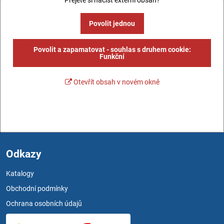
Přejete si načíst externí obsah?
Povolit jednou
Povolit a zapamatovat - souhlas s druhem cookie:
Funkční
Otevřít obsah v novém okně
Odkazy
Katalogy
Obchodní podmínky
Ochrana osobních údajů