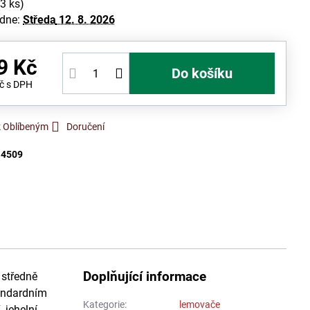
(
3
ks)
 dne:
Středa
12. 8. 2026
9 Kč
Do košíku
Kč
s DPH
k Oblíbeným
Doručení
:
4509
Doplňující informace
 středně
tandardním
Kategorie:
lemovače
 jehelní