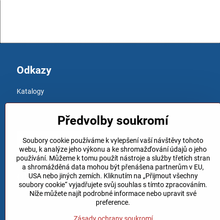
Odkazy
Katalogy
Obchodní podmínky
Předvolby soukromí
Ochrana osobních údajů
Soubory cookie používáme k vylepšení vaší návštěvy tohoto
webu, k analýze jeho výkonu a ke shromažďování údajů o jeho
používání. Můžeme k tomu použít nástroje a služby třetích stran
a shromážděná data mohou být přenášena partnerům v EU,
Objednávky
USA nebo jiných zemích. Kliknutím na „Přijmout všechny
soubory cookie“ vyjadřujete svůj souhlas s tímto zpracováním.
Níže můžete najít podrobné informace nebo upravit své
Stav objednávky
preference.
Zásady ochrany soukromí