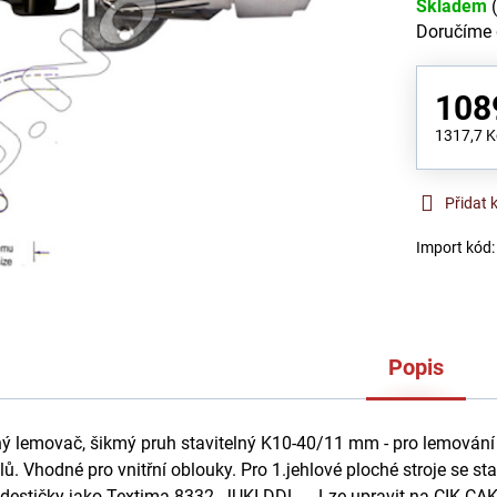
Skladem
Doručíme
108
1317,7 
Přidat 
Import kód
Popis
ý lemovač, šikmý pruh stavitelný K10-40/11 mm - pro lemování
lů. Vhodné pro vnitřní oblouky. Pro 1.jehlové ploché stroje se s
destičky jako Textima 8332, JUKI DDL,... Lze upravit na CIK-CAK,