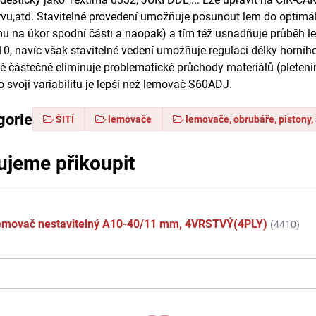
vu,atd. Stavitelné provedení umožňuje posunout lem do optimá
emu na úkor spodní části a naopak) a tím též usnadňuje průběh le
0, navíc však stavitelné vedení umožňuje regulaci délky horního
 částečně eliminuje problematické průchody materiálů (pletenin
Pro svoji variabilitu je lepší než lemovač S60ADJ.
gorie
ŠITÍ
lemovače
lemovače, obrubáře, pistony,
jeme přikoupit
emovač nestavitelný A10-40/11 mm, 4VRSTVÝ(4PLY)
(4410)