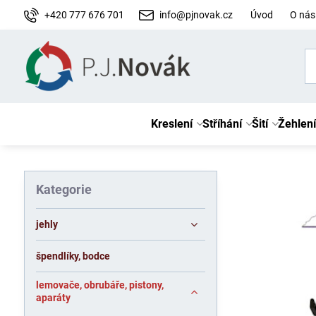
+420 777 676 701
info@pjnovak.cz
Úvod
O nás
Kreslení
Stříhání
Šití
Žehlení
Kategorie
jehly
špendlíky, bodce
lemovače, obrubáře, pistony,
aparáty