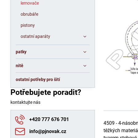
lemovače
obrubáře
pistony
ostatní aparáty
patky
nitě
ostatní potřeby pro šití
Potřebujete poradit?
kontaktujte nás
+420 777 676 701
4509 - 4-násobn
těžkých materiá
info​@pjnovak​.cz
tvarem stehové 