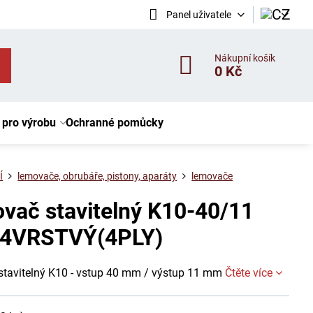
Panel uživatele
Nákupní košík
0 Kč
 pro výrobu
Ochranné pomůcky
Í
lemovače, obrubáře, pistony, aparáty
lemovače
vač stavitelný K10-40/11
4VRSTVÝ(4PLY)
stavitelný K10 - vstup 40 mm / výstup 11 mm
Čtěte více