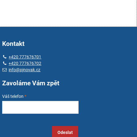
Kontakt
+420 777676701
+420 777676702
info@pjnovak.cz
Zavoláme Vám zpět
Váš telefon
*
Odeslat