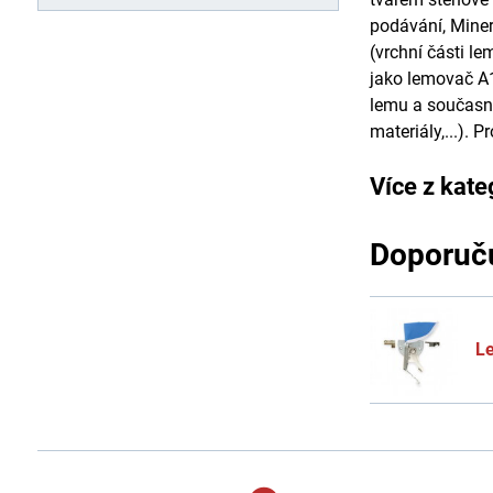
podávání, Miner
(vrchní části l
jako lemovač A1
lemu a současně
materiály,...). 
Více z kate
Doporuču
L