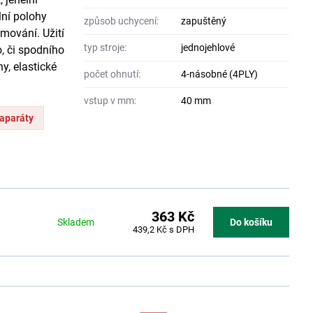
lní polohy
způsob uchycení:
zapuštěný
mování. Užití
typ stroje:
jednojehlové
, či spodního
y, elastické
počet ohnutí:
4-násobné (4PLY)
vstup v mm:
40 mm
 aparáty
363 Kč
Skladem
Do košíku
439,2 Kč
s DPH