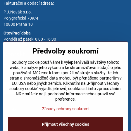
Fakturační a dodací adresa:
P.J.Novák s.r.o.
Polygrafická 709/4
10800 Praha 10
Otevírací doba
Pondělí až pátek: 8:00 - 16:30
Předvolby soukromí
Kontakt
Soubory cookie používáme k vylepšení vaší návštěvy tohoto
Zavoláme Vám zpět
webu, k analýze jeho výkonu a ke shromažďování údajů o jeho
používání. Můžeme k tomu použít nástroje a služby třetích
Váš telefon
*
stran a shromážděná data mohou být přenášena partnerům v
EU, USA nebo jiných zemích. Kliknutím na „Přijmout všechny
soubory cookie“ vyjadřujete svůj souhlas s tímto zpracováním.
Níže můžete najít podrobné informace nebo upravit své
preference.
Zásady ochrany soukromí
Odeslat
Přijmout všechny cookies
©
2026
Copyright
Předvolby soukromí
Zásady ochrany soukromí