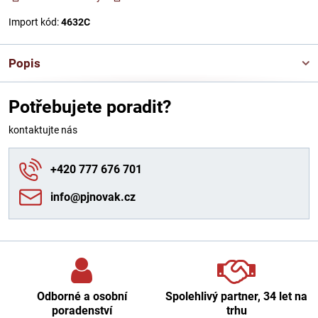
Import kód:
4632C
Popis
Potřebujete poradit?
kontaktujte nás
+420 777 676 701
info​@pjnovak​.cz
Odborné a osobní
Spolehlivý partner, 34 let na
poradenství
trhu