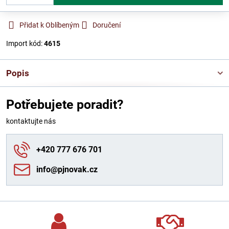
Přidat k Oblíbeným
Doručení
Import kód:
4615
Popis
Potřebujete poradit?
kontaktujte nás
+420 777 676 701
info​@pjnovak​.cz