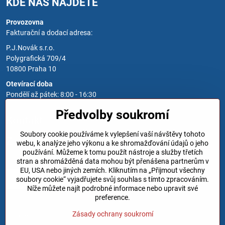
KDE NÁS NAJDETE
Provozovna
Fakturační a dodací adresa:
P.J.Novák s.r.o.
Polygrafická 709/4
10800 Praha 10
Otevírací doba
Pondělí až pátek: 8:00 - 16:30
Předvolby soukromí
Kontakt
Soubory cookie používáme k vylepšení vaší návštěvy tohoto
Zavoláme Vám zpět
webu, k analýze jeho výkonu a ke shromažďování údajů o jeho
používání. Můžeme k tomu použít nástroje a služby třetích
Váš telefon
*
stran a shromážděná data mohou být přenášena partnerům v
EU, USA nebo jiných zemích. Kliknutím na „Přijmout všechny
soubory cookie“ vyjadřujete svůj souhlas s tímto zpracováním.
Níže můžete najít podrobné informace nebo upravit své
preference.
Zásady ochrany soukromí
Odeslat