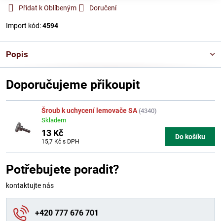
Přidat k Oblíbeným
Doručení
Import kód:
4594
Popis
Doporučujeme přikoupit
Šroub k uchycení lemovače SA
(4340)
Skladem
13 Kč
Do košíku
15,7 Kč
s DPH
Potřebujete poradit?
kontaktujte nás
+420 777 676 701