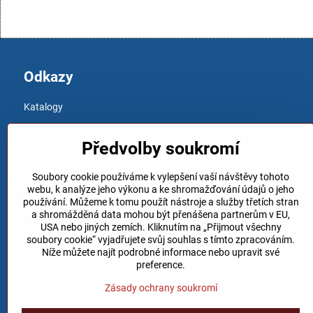
Odkazy
Katalogy
Obchodní podmínky
Předvolby soukromí
Ochrana osobních údajů
Soubory cookie používáme k vylepšení vaší návštěvy tohoto
webu, k analýze jeho výkonu a ke shromažďování údajů o jeho
používání. Můžeme k tomu použít nástroje a služby třetích stran
a shromážděná data mohou být přenášena partnerům v EU,
Objednávky
USA nebo jiných zemích. Kliknutím na „Přijmout všechny
soubory cookie“ vyjadřujete svůj souhlas s tímto zpracováním.
Níže můžete najít podrobné informace nebo upravit své
Stav objednávky
preference.
Zásady ochrany soukromí