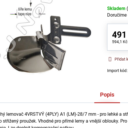
Skladem
Doručíme
491
594,1 K
Přidat 
Import kód
Popis
chý lemovač 4VRSTVÝ (4PLY) A1 (LM)-28/7 mm - pro lehké a stř
o střižený proužek. Vhodné pro přímé lemy a vnější oblouky. Pro
roje. Lze doplnit kompenzační patkou.