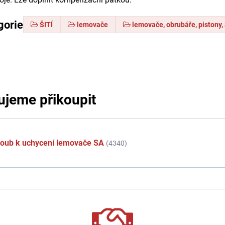
gorie
ŠITÍ
lemovače
lemovače, obrubáře, pistony,
jeme přikoupit
roub k uchycení lemovače SA
(4340)