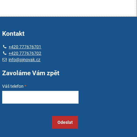
Kontakt
+420 777676701
+420 777676702
info@pjnovak.cz
Zavoláme Vám zpět
Váš telefon
*
Odeslat