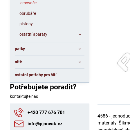
lemovače
obrubáře
pistony
ostatní aparáty
patky
nitě
ostatní potřeby pro šití
Potřebujete poradit?
kontaktujte nás
+420 777 676 701
4586 - jednodu
materiály. Šikm
info​@pjnovak​.cz
jednojehlové st