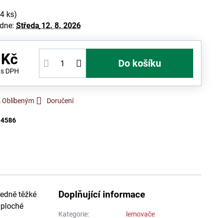
(
4
ks)
 dne:
Středa
12. 8. 2026
 Kč
Do košíku
č
s DPH
k Oblíbeným
Doručení
:
4586
Doplňující informace
edně těžké
 ploché
Kategorie:
lemovače