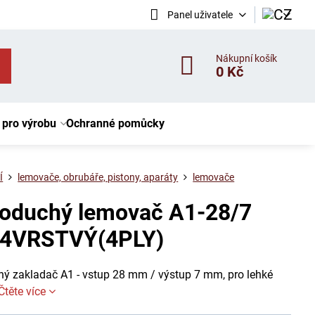
Panel uživatele
Nákupní košík
0 Kč
 pro výrobu
Ochranné pomůcky
Í
lemovače, obrubáře, pistony, aparáty
lemovače
oduchý lemovač A1-28/7
4VRSTVÝ(4PLY)
ý zakladač A1 - vstup 28 mm / výstup 7 mm, pro lehké
Čtěte více