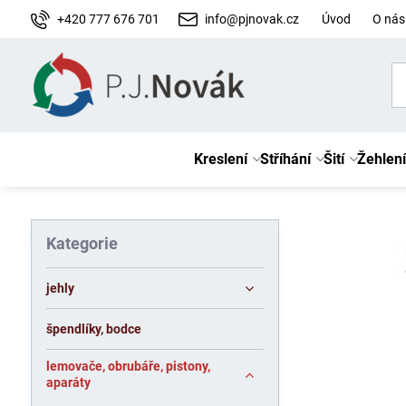
+420 777 676 701
info@pjnovak.cz
Úvod
O nás
Kreslení
Stříhání
Šití
Žehlení
Kategorie
jehly
špendlíky, bodce
lemovače, obrubáře, pistony,
aparáty