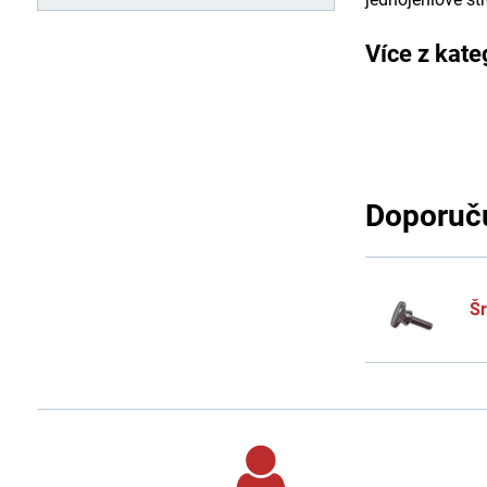
Více z kate
Doporuču
Š