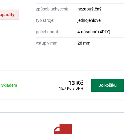
způsob uchycení:
nezapuštěný
 aparáty
typ stroje:
jednojehlové
počet ohnutí:
4-násobné (4PLY)
vstup v mm:
28 mm
13 Kč
Skladem
Do košíku
15,7 Kč
s DPH