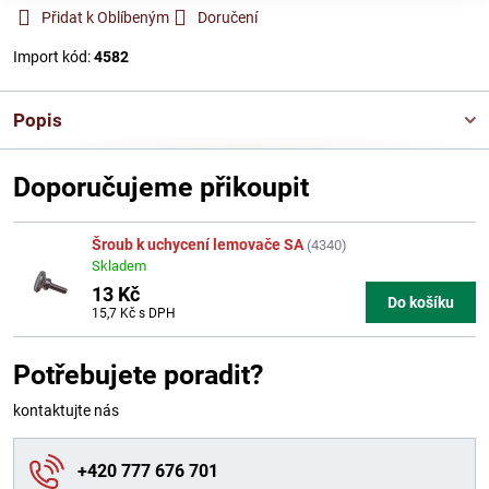
Přidat k Oblíbeným
Doručení
Import kód:
4582
Popis
Doporučujeme přikoupit
Šroub k uchycení lemovače SA
(4340)
Skladem
13 Kč
Do košíku
15,7 Kč
s DPH
Potřebujete poradit?
kontaktujte nás
+420 777 676 701