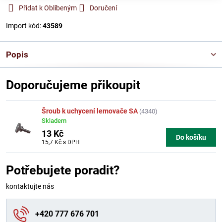
Přidat k Oblíbeným
Doručení
Import kód:
43589
Popis
Doporučujeme přikoupit
Šroub k uchycení lemovače SA
(4340)
Skladem
13 Kč
Do košíku
15,7 Kč
s DPH
Potřebujete poradit?
kontaktujte nás
+420 777 676 701