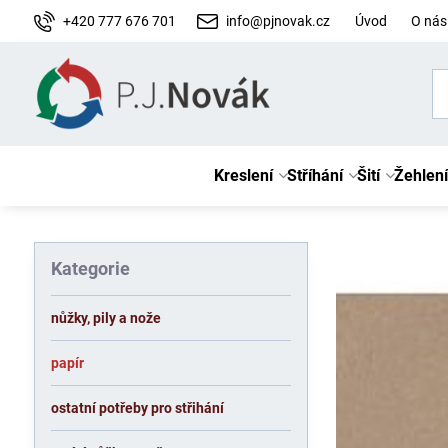
+420 777 676 701
info@pjnovak.cz
Úvod
O nás
Kreslení
Stříhání
Šití
Žehlení
Kategorie
nůžky, pily a nože
papír
ostatní potřeby pro střihání