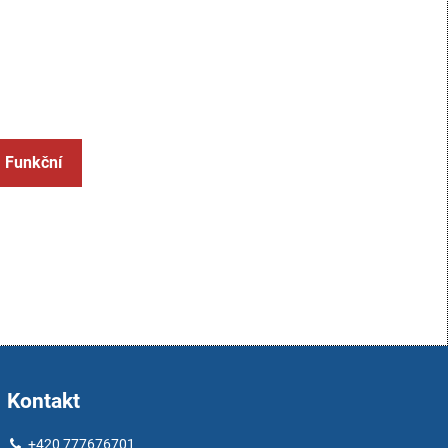
: Funkční
Kontakt
+420 777676701