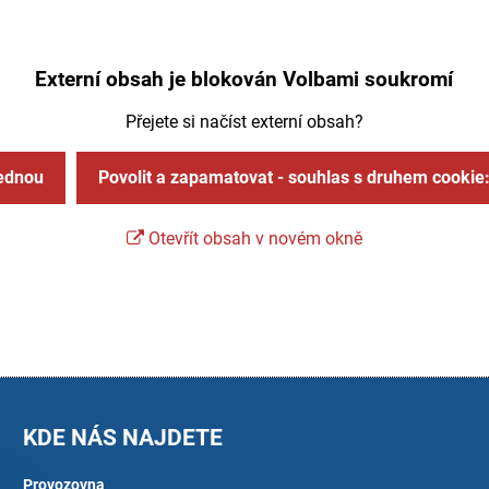
Externí obsah je blokován Volbami soukromí
Přejete si načíst externí obsah?
jednou
Povolit a zapamatovat - souhlas s druhem cookie
Otevřít obsah v novém okně
KDE NÁS NAJDETE
Provozovna