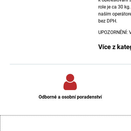
role je ca 30 k
naším operátore
bez DPH.
UPOZORNĚNÍ: Vz
Více z kate
Odborné a osobní poradenství