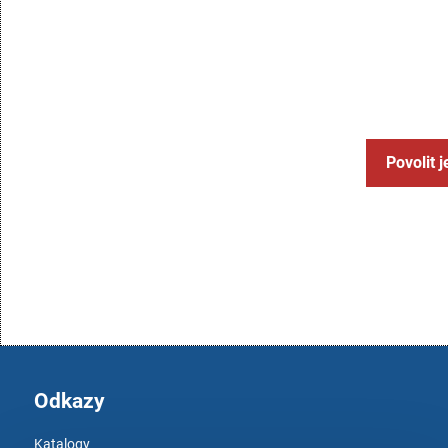
Povolit 
Odkazy
Katalogy