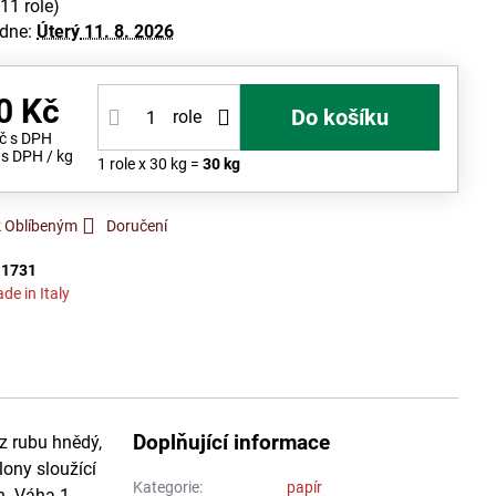
(
11
role)
 dne:
Úterý
11. 8. 2026
0 Kč
Do košíku
role
Kč
s DPH
s DPH
/ kg
1
role
x 30 kg =
30
kg
k Oblíbeným
Doručení
:
1731
de in Italy
Doplňující informace
z rubu hnědý,
lony sloužící
Kategorie:
papír
ch. Váha 1