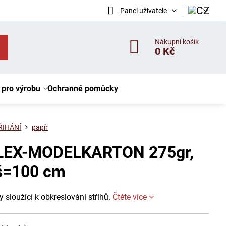
Panel uživatele
Nákupní košík
0 Kč
 pro výrobu
Ochranné pomůcky
ŘIHÁNÍ
papír
LEX-MODELKARTON 275gr,
 š=100 cm
 sloužící k obkreslování střihů.
Čtěte více