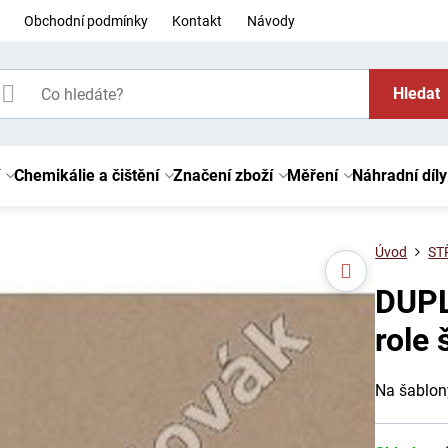
Obchodní podmínky
Kontakt
Návody
Hledat
Chemikálie a čištění
Značení zboží
Měření
Náhradní díly
Úvod
ST
DUP
role
Na šablony