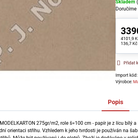
Skladem
Doručíme
339
4101,9 
136,7 Kč
Přidat 
Import kód
Výrobce:
Ma
Popis
ODELKARTON 275gr/m2, role š=100 cm - papír je z lícu bílý a 
í orientaci střihu. Vzhledem k jeho tvrdosti je používán na šab
střihů. Může být používaný i do plotrů. Zboží je dodáváno v rolí