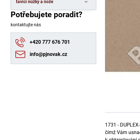
tavící nůžky a nože
Potřebujete poradit?
kontaktujte nás
+420 777 676 701
info​@pjnovak​.cz
1731 - DUPLEX-M
čímž Vám usnadn
k obkreslování 