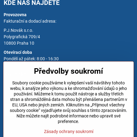
KDE NÁS NAJDETE
Provozovna
Fakturační a dodací adresa:
P.J.Novák s.r.o.
Polygrafická 709/4
10800 Praha 10
Otevírací doba
Pondělí až pátek: 8:00 - 16:30
Předvolby soukromí
Kontakt
Soubory cookie používáme k vylepšení vaší návštěvy tohoto
Zavoláme Vám zpět
webu, k analýze jeho výkonu a ke shromažďování údajů o jeho
používání. Můžeme k tomu použít nástroje a služby třetích
Váš telefon
*
stran a shromážděná data mohou být přenášena partnerům v
EU, USA nebo jiných zemích. Kliknutím na „Přijmout všechny
soubory cookie“ vyjadřujete svůj souhlas s tímto zpracováním.
Níže můžete najít podrobné informace nebo upravit své
preference.
Zásady ochrany soukromí
Odeslat