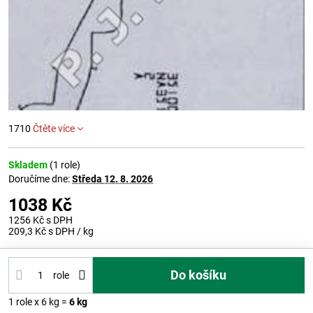
1710
Čtěte více
Skladem
(
1
role)
Doručíme dne:
Středa
12. 8. 2026
1038 Kč
1256 Kč
s DPH
209,3 Kč
s DPH
/ kg
Do košíku
role
1
role
x 6 kg =
6
kg