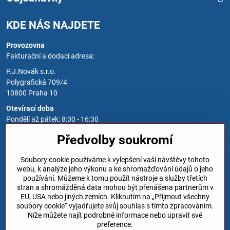
KDE NÁS NAJDETE
Provozovna
Fakturační a dodací adresa:
P.J.Novák s.r.o.
Polygrafická 709/4
10800 Praha 10
Otevírací doba
Pondělí až pátek: 8:00 - 16:30
Předvolby soukromí
Kontakt
Soubory cookie používáme k vylepšení vaší návštěvy tohoto
Zavoláme Vám zpět
webu, k analýze jeho výkonu a ke shromažďování údajů o jeho
používání. Můžeme k tomu použít nástroje a služby třetích
Váš telefon
*
stran a shromážděná data mohou být přenášena partnerům v
EU, USA nebo jiných zemích. Kliknutím na „Přijmout všechny
soubory cookie“ vyjadřujete svůj souhlas s tímto zpracováním.
Níže můžete najít podrobné informace nebo upravit své
preference.