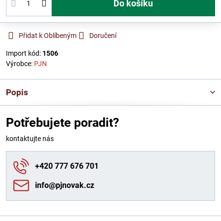
Do košíku
Přidat k Oblíbeným
Doručení
Import kód:
1506
Výrobce:
PJN
Popis
Potřebujete poradit?
kontaktujte nás
+420 777 676 701
info​@pjnovak​.cz