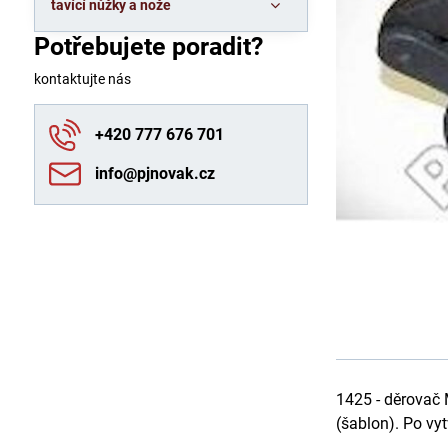
tavící nůžky a nože
Potřebujete poradit?
kontaktujte nás
+420 777 676 701
info​@pjnovak​.cz
1425 - děrovač 
(šablon). Po vy