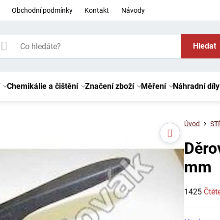
Obchodní podmínky
Kontakt
Návody
Hledat
Chemikálie a čištění
Značení zboží
Měření
Náhradní díly
Úvod
ST
Děro
mm
1425
Čtět