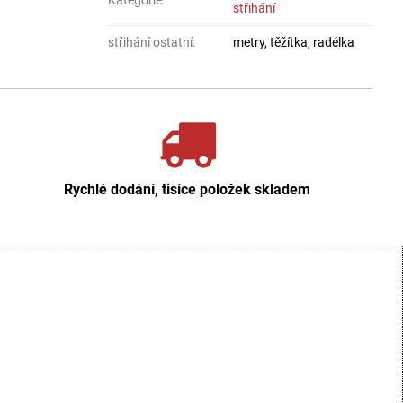
Kategorie:
střihání
střihání ostatní:
metry, těžítka, radélka
Rychlé dodání, tisíce položek skladem