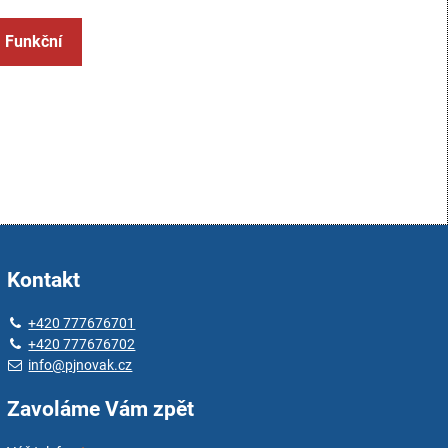
: Funkční
Kontakt
+420 777676701
+420 777676702
info@pjnovak.cz
Zavoláme Vám zpět