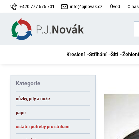
+420 777 676 701
info@pjnovak.cz
Úvod
O nás
Kreslení
Stříhání
Šití
Žehlení
Kategorie
nůžky, pily a nože
papír
ostatní potřeby pro střihání