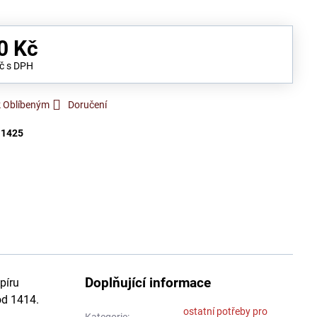
0 Kč
Kč
s DPH
k Oblíbeným
Doručení
:
1425
Doplňující informace
píru
ód 1414.
ostatní potřeby pro