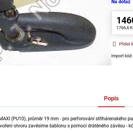
Na dotaz
146
1766,6 
Přidat 
Import kód
Popis
MAXI (PU10), průměr 19 mm - pro perforování střihárenského pa
tvoření otvoru zavěsíme šablonu s pomocí drátěného závěsu - k