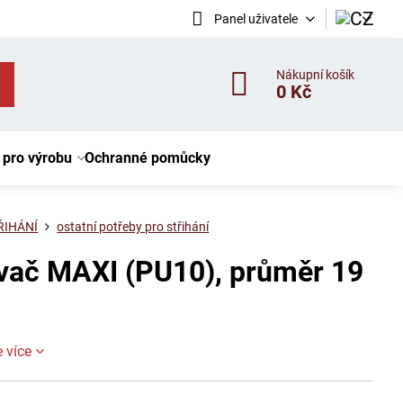
Panel uživatele
Nákupní košík
0 Kč
 pro výrobu
Ochranné pomůcky
ŘIHÁNÍ
ostatní potřeby pro střihání
vač MAXI (PU10), průměr 19
e více