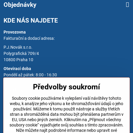
Objednávky
KDE NÁS NAJDETE
Provozovna
Fakturační a dodací adresa:
P.J.Novák s.r.o.
Polygrafická 709/4
10800 Praha 10
Otevírací doba
Pondělí až pátek: 8:00 - 16:30
Předvolby soukromí
Kontakt
Soubory cookie používáme k vylepšení vaší návštěvy tohoto
Zavoláme Vám zpět
webu, k analýze jeho výkonu a ke shromažďování údajů o jeho
používání. Můžeme k tomu použít nástroje a služby třetích
Váš telefon
*
stran a shromážděná data mohou být přenášena partnerům v
EU, USA nebo jiných zemích. Kliknutím na „Přijmout všechny
soubory cookie“ vyjadřujete svůj souhlas s tímto zpracováním.
Níže můžete najít podrobné informace nebo upravit své