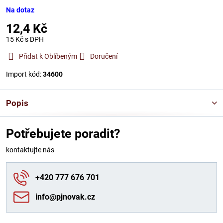
Na dotaz
12,4 Kč
15 Kč
s DPH
Přidat k Oblíbeným
Doručení
Import kód:
34600
Popis
Potřebujete poradit?
kontaktujte nás
+420 777 676 701
info​@pjnovak​.cz