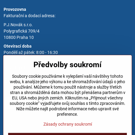
Provozovna
Fakturační a dodací adresa:
P.J.Novák s.r.o.
Polygrafická 709/4
10800 Praha 10
Otevírací doba
Pondělí až pátek: 8:00 - 16:30
Předvolby soukromí
Kontakt
Soubory cookie používáme k vylepšení vaší návštěvy tohoto
Zavoláme Vám zpět
webu, k analýze jeho výkonu a ke shromažďování údajů o jeho
používání. Můžeme k tomu použít nástroje a služby třetích
Váš telefon
*
stran a shromážděná data mohou být přenášena partnerům v
EU, USA nebo jiných zemích. Kliknutím na „Přijmout všechny
soubory cookie“ vyjadřujete svůj souhlas s tímto zpracováním.
Níže můžete najít podrobné informace nebo upravit své
preference.
Zásady ochrany soukromí
Odeslat