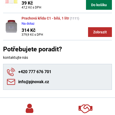
39 Kč
Do košíku
47,2 Kč
s DPH
Prachová křída C1 - bílá, 1 litr
(1111)
Na dotaz
314 Kč
Zobrazit
379,9 Kč
s DPH
Potřebujete poradit?
kontaktujte nás
+420 777 676 701
info​@pjnovak​.cz