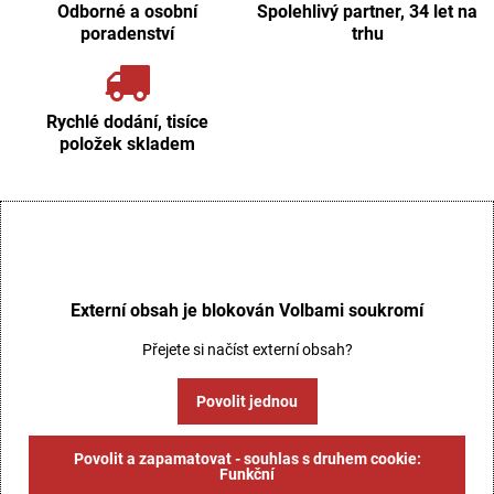
Odborné a osobní
Spolehlivý partner, 34 let na
poradenství
trhu
Rychlé dodání, tisíce
položek skladem
Externí obsah je blokován Volbami soukromí
Přejete si načíst externí obsah?
Povolit jednou
Povolit a zapamatovat - souhlas s druhem cookie:
Funkční