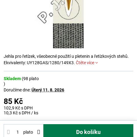
Jehla pro řetízek, všeobecné použití u pletenin a řetízkových stehů.
Ekvivalenty: UY128GAS/1280/149X3.
Čtěte více
Skladem
(
98
plato
)
Doručíme dne:
Úterý
11. 8. 2026
85 Kč
102,9 Kč
s DPH
10,3 Kč
s DPH
/ ks
Do košíku
plato