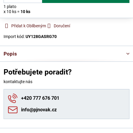
1
plato
x 10 ks =
10
ks
Přidat k Oblíbeným
Doručení
Import kód:
UY128GASRG70
Popis
Potřebujete poradit?
kontaktujte nás
+420 777 676 701
info​@pjnovak​.cz