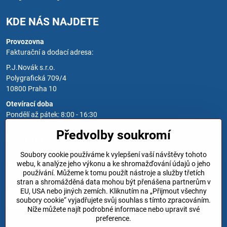
KDE NÁS NAJDETE
Provozovna
Fakturační a dodací adresa:
P.J.Novák s.r.o.
Polygrafická 709/4
10800 Praha 10
Otevírací doba
Pondělí až pátek: 8:00 - 16:30
Předvolby soukromí
Kontakt
Soubory cookie používáme k vylepšení vaší návštěvy tohoto
Zavoláme Vám zpět
webu, k analýze jeho výkonu a ke shromažďování údajů o jeho
používání. Můžeme k tomu použít nástroje a služby třetích
Váš telefon
*
stran a shromážděná data mohou být přenášena partnerům v
EU, USA nebo jiných zemích. Kliknutím na „Přijmout všechny
soubory cookie“ vyjadřujete svůj souhlas s tímto zpracováním.
Níže můžete najít podrobné informace nebo upravit své
preference.