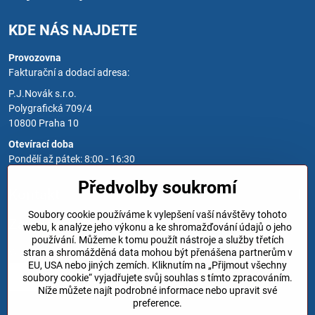
KDE NÁS NAJDETE
Provozovna
Fakturační a dodací adresa:
P.J.Novák s.r.o.
Polygrafická 709/4
10800 Praha 10
Otevírací doba
Pondělí až pátek: 8:00 - 16:30
Předvolby soukromí
Kontakt
Soubory cookie používáme k vylepšení vaší návštěvy tohoto
Zavoláme Vám zpět
webu, k analýze jeho výkonu a ke shromažďování údajů o jeho
používání. Můžeme k tomu použít nástroje a služby třetích
Váš telefon
*
stran a shromážděná data mohou být přenášena partnerům v
EU, USA nebo jiných zemích. Kliknutím na „Přijmout všechny
soubory cookie“ vyjadřujete svůj souhlas s tímto zpracováním.
Níže můžete najít podrobné informace nebo upravit své
preference.