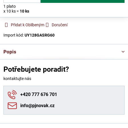
1
plato
x 10 ks =
10
ks
Přidat k Oblíbeným
Doručení
Import kód:
UY128GASRG60
Popis
Potřebujete poradit?
kontaktujte nás
+420 777 676 701
info​@pjnovak​.cz