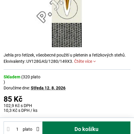
Jehla pro řetízek, všeobecné použití u pletenin a řetízkových stehů.
Ekvivalenty: UY128GAS/1280/149X3.
Čtěte více
Skladem
(
320
plato
)
Doručíme dne:
Středa
12. 8. 2026
85 Kč
102,9 Kč
s DPH
10,3 Kč
s DPH
/ ks
Do košíku
plato