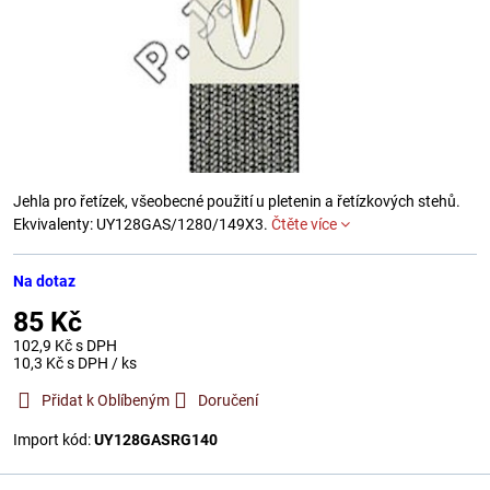
Jehla pro řetízek, všeobecné použití u pletenin a řetízkových stehů.
Ekvivalenty: UY128GAS/1280/149X3.
Čtěte více
Na dotaz
85 Kč
102,9 Kč
s DPH
10,3 Kč
s DPH
/ ks
Přidat k Oblíbeným
Doručení
Import kód:
UY128GASRG140