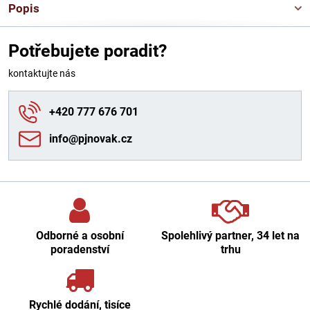
Popis
Potřebujete poradit?
kontaktujte nás
+420 777 676 701
info​@pjnovak​.cz
Odborné a osobní
Spolehlivý partner, 34 let na
poradenství
trhu
Rychlé dodání, tisíce