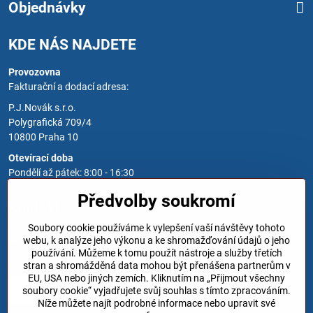
Objednávky
KDE NÁS NAJDETE
Provozovna
Fakturační a dodací adresa:
P.J.Novák s.r.o.
Polygrafická 709/4
10800 Praha 10
Otevírací doba
Pondělí až pátek: 8:00 - 16:30
Předvolby soukromí
Kontakt
Soubory cookie používáme k vylepšení vaší návštěvy tohoto
Zavoláme Vám zpět
webu, k analýze jeho výkonu a ke shromažďování údajů o jeho
používání. Můžeme k tomu použít nástroje a služby třetích
Váš telefon
*
stran a shromážděná data mohou být přenášena partnerům v
EU, USA nebo jiných zemích. Kliknutím na „Přijmout všechny
soubory cookie“ vyjadřujete svůj souhlas s tímto zpracováním.
Níže můžete najít podrobné informace nebo upravit své