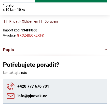
1
plato
x 10 ks =
10
ks
Přidat k Oblíbeným
Doručení
Import kód:
134FFG60
Výrobce:
GROZ-BECKERT®
Popis
Potřebujete poradit?
kontaktujte nás
+420 777 676 701
info​@pjnovak​.cz