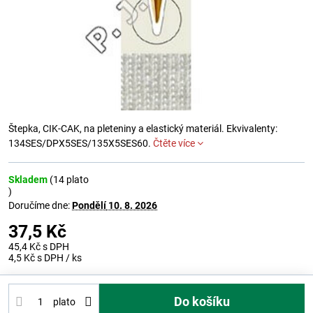
Štepka, CIK-CAK, na pleteniny a elastický materiál. Ekvivalenty:
134SES/DPX5SES/135X5SES60.
Čtěte více
Skladem
(
14
plato
)
Doručíme dne:
Pondělí
10. 8. 2026
37,5 Kč
45,4 Kč
s DPH
4,5 Kč
s DPH
/ ks
Do košíku
plato