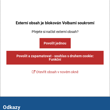
Externí obsah je blokován Volbami soukromí
Přejete si načíst externí obsah?
Povolit jednou
Povolit a zapamatovat - souhlas s druhem cookie:
Funkční
Otevřít obsah v novém okně
Odkazy