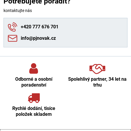
Potřebujete poradit?
kontaktujte nás
+420 777 676 701
info​@pjnovak​.cz
Odborné a osobní
Spolehlivý partner, 34 let na
poradenství
trhu
Rychlé dodání, tisíce
položek skladem