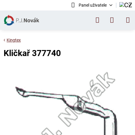
Panel uživatele
Kingtex
Kličkař 377740