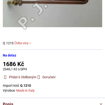
Q.1210
Čtěte více
Na dotaz
1686 Kč
2040,1 Kč
s DPH
Přidat k Oblíbeným
Doručení
Import kód:
Q.1210
Výrobce:
Made in Italy
Popis