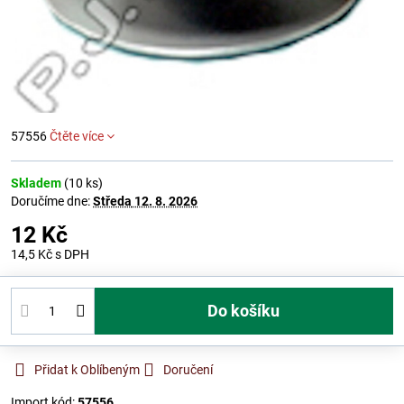
57556
Čtěte více
Skladem
(
10
ks)
Doručíme dne:
Středa
12. 8. 2026
12 Kč
14,5 Kč
s DPH
Do košíku
Přidat k Oblíbeným
Doručení
Import kód:
57556