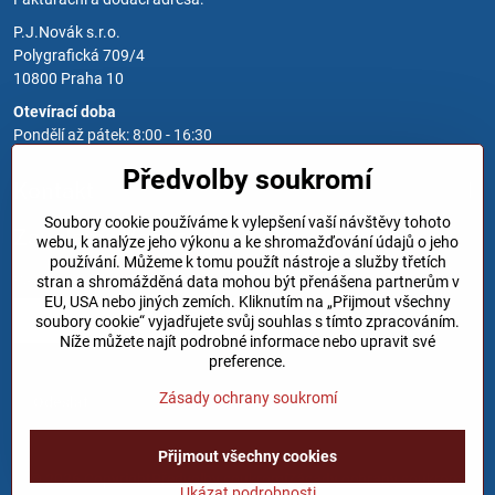
P.J.Novák s.r.o.
Polygrafická 709/4
10800 Praha 10
Otevírací doba
Pondělí až pátek: 8:00 - 16:30
Předvolby soukromí
Kontakt
Soubory cookie používáme k vylepšení vaší návštěvy tohoto
Zavoláme Vám zpět
webu, k analýze jeho výkonu a ke shromažďování údajů o jeho
používání. Můžeme k tomu použít nástroje a služby třetích
Váš telefon
*
stran a shromážděná data mohou být přenášena partnerům v
EU, USA nebo jiných zemích. Kliknutím na „Přijmout všechny
soubory cookie“ vyjadřujete svůj souhlas s tímto zpracováním.
Níže můžete najít podrobné informace nebo upravit své
preference.
Zásady ochrany soukromí
Odeslat
Přijmout všechny cookies
©
2026
Copyright
Předvolby soukromí
Zásady ochrany soukromí
Ukázat podrobnosti