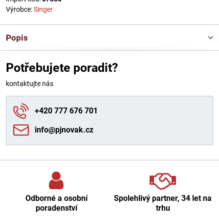
Výrobce:
Singer
Popis
Potřebujete poradit?
kontaktujte nás
+420 777 676 701
info​@pjnovak​.cz
Odborné a osobní
Spolehlivý partner, 34 let na
poradenství
trhu