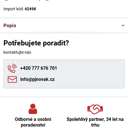
Import kód:
42498
Popis
Potřebujete poradit?
kontaktujte nás
+420 777 676 701
info​@pjnovak​.cz
Odborné a osobní
Spolehlivý partner, 34 let na
poradenství
trhu