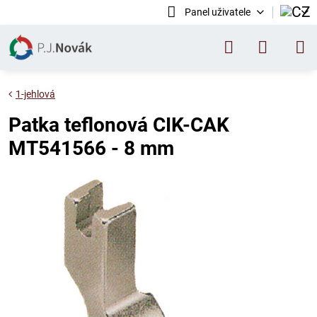
Panel uživatele
1-jehlová
Patka teflonová CIK-CAK
MT541566 - 8 mm