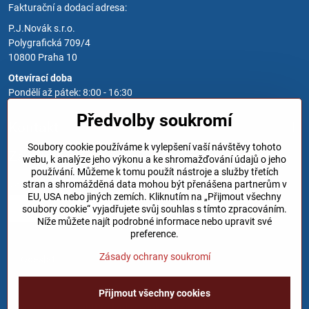
Fakturační a dodací adresa:
P.J.Novák s.r.o.
Polygrafická 709/4
10800 Praha 10
Otevírací doba
Pondělí až pátek: 8:00 - 16:30
Předvolby soukromí
Kontakt
Soubory cookie používáme k vylepšení vaší návštěvy tohoto
Zavoláme Vám zpět
webu, k analýze jeho výkonu a ke shromažďování údajů o jeho
používání. Můžeme k tomu použít nástroje a služby třetích
Váš telefon
*
stran a shromážděná data mohou být přenášena partnerům v
EU, USA nebo jiných zemích. Kliknutím na „Přijmout všechny
soubory cookie“ vyjadřujete svůj souhlas s tímto zpracováním.
Níže můžete najít podrobné informace nebo upravit své
preference.
Zásady ochrany soukromí
Odeslat
Přijmout všechny cookies
©
2026
Copyright
Předvolby soukromí
Zásady ochrany soukromí