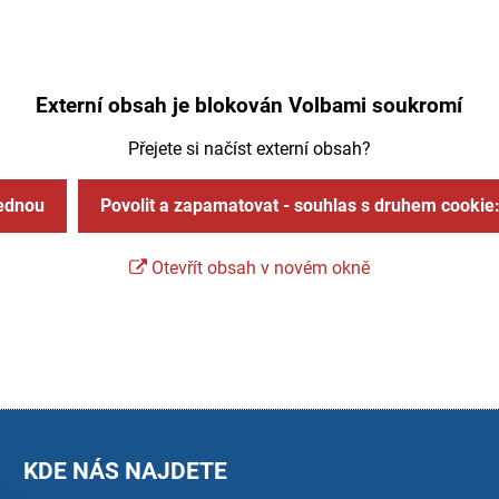
Externí obsah je blokován Volbami soukromí
Přejete si načíst externí obsah?
jednou
Povolit a zapamatovat - souhlas s druhem cookie
Otevřít obsah v novém okně
KDE NÁS NAJDETE