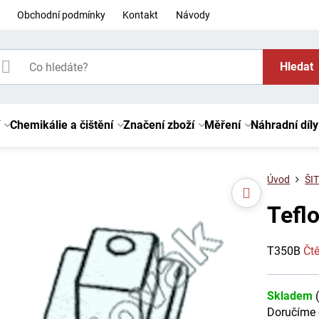
Obchodní podmínky
Kontakt
Návody
Hledat
Chemikálie a čištění
Značení zboží
Měření
Náhradní díly
Úvod
ŠIT
Tefl
T350B
Čtě
Skladem
Doručíme