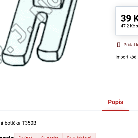
39 
47,2 Kč
Přidat 
Import kód
Popis
vá botička T350B