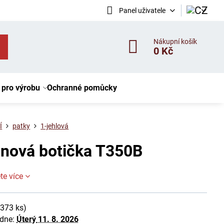
Panel uživatele
Nákupní košík
0 Kč
 pro výrobu
Ochranné pomůcky
Í
patky
1-jehlová
onová botička T350B
te více
(
373
ks)
 dne:
Úterý
11. 8. 2026