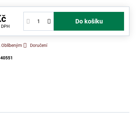
Kč
Do košíku
s DPH
k Oblíbeným
Doručení
:
40551