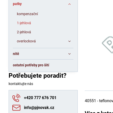
patky
kompenzační
1-jehlová
2-jehlová
overlocková
nitě
ostatní potřeby pro šití
Potřebujete poradit?
kontaktujte nás
+420 777 676 701
40551 - teflono
info​@pjnovak​.cz