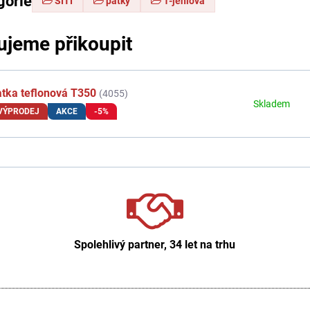
gorie
ŠITÍ
patky
1-jehlová
jeme přikoupit
tka teflonová T350
(4055)
Skladem
VÝPRODEJ
AKCE
-5%
Spolehlivý partner, 34 let na trhu