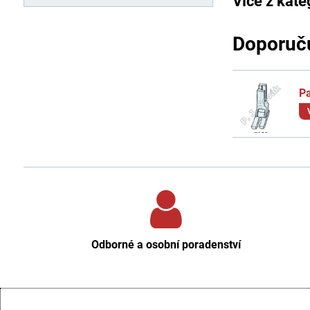
Více z kate
Doporuču
Pa
Odborné a osobní poradenství