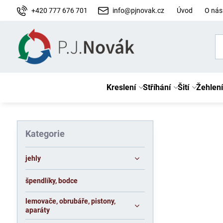
+420 777 676 701
info@pjnovak.cz
Úvod
O nás
Kreslení
Stříhání
Šití
Žehlení
Kategorie
jehly
špendlíky, bodce
lemovače, obrubáře, pistony,
aparáty