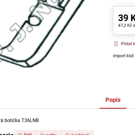
39 
47,2 Kč
Přidat 
Import kód
Popis
ová botička T36LNB