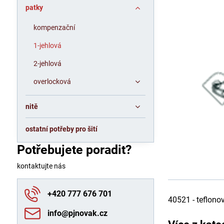
patky
kompenzační
1-jehlová
2-jehlová
overlocková
nitě
ostatní potřeby pro šití
Potřebujete poradit?
kontaktujte nás
+420 777 676 701
40521 - teflon
info​@pjnovak​.cz