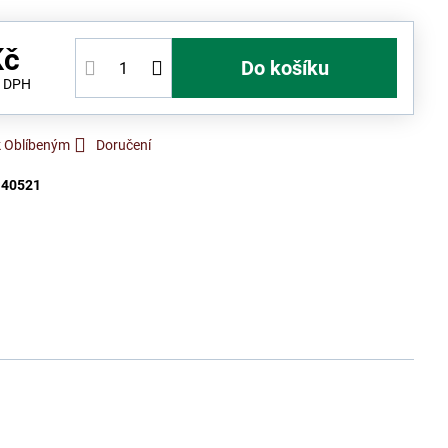
Kč
Do košíku
s DPH
k Oblíbeným
Doručení
:
40521