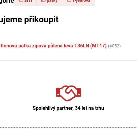
gorie
ŠITÍ
patky
1-jehlová
jeme přikoupit
flonová patka zipová půlená levá T36LN (MT17)
(4052)
Spolehlivý partner, 34 let na trhu