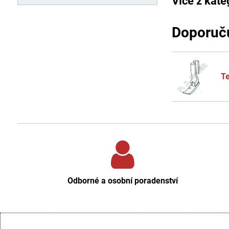
Více z kate
Doporuču
Te
Odborné a osobní poradenství