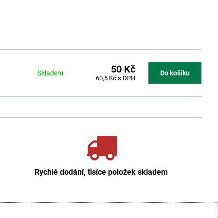
50 Kč
Skladem
Do košíku
60,5 Kč
s DPH
Rychlé dodání, tisíce položek skladem