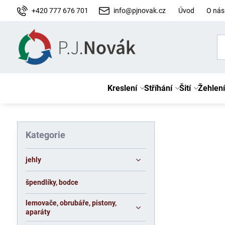
+420 777 676 701
info@pjnovak.cz
Úvod
O nás
Kreslení
Stříhání
Šití
Žehlení
Kategorie
jehly
špendlíky, bodce
lemovače, obrubáře, pistony,
aparáty