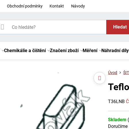
Obchodní podmínky
Kontakt
Návody
Hledat
Chemikálie a čištění
Značení zboží
Měření
Náhradní díly
Úvod
ŠIT
Tefl
T36LNB
Č
Skladem
Doručíme