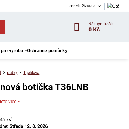
Panel uživatele
Nákupní košík
0 Kč
 pro výrobu
Ochranné pomůcky
Í
patky
1-jehlová
onová botička T36LNB
těte více
(
45
ks)
 dne:
Středa
12. 8. 2026