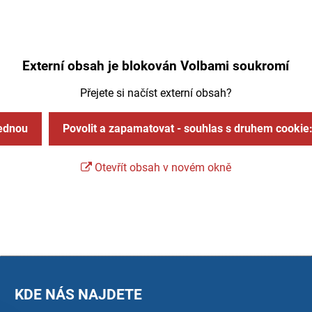
Externí obsah je blokován Volbami soukromí
Přejete si načíst externí obsah?
jednou
Povolit a zapamatovat - souhlas s druhem cookie
Otevřít obsah v novém okně
KDE NÁS NAJDETE