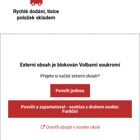
Rychlé dodání, tisíce
položek skladem
Externí obsah je blokován Volbami soukromí
Přejete si načíst externí obsah?
Povolit jednou
Povolit a zapamatovat - souhlas s druhem cookie:
Funkční
Otevřít obsah v novém okně