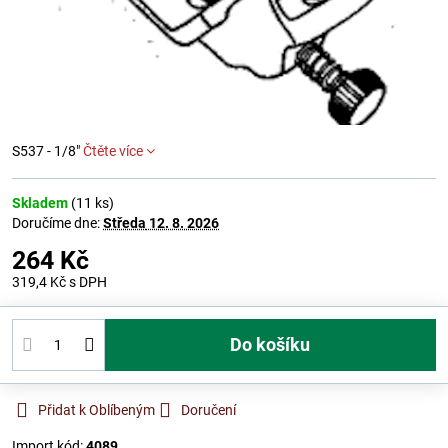
S537 - 1/8"
Čtěte více
Skladem
(
11
ks)
Doručíme dne:
Středa
12. 8. 2026
264 Kč
319,4 Kč
s DPH
Do košíku
Přidat k Oblíbeným
Doručení
Import kód:
4089