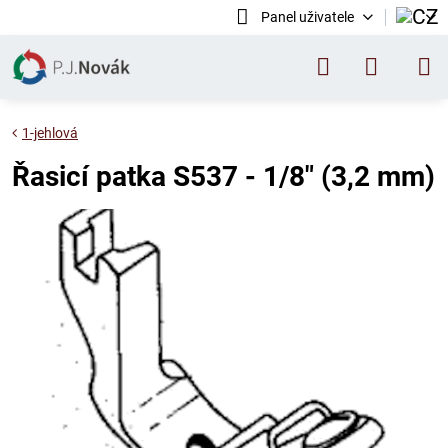
Panel uživatele
1-jehlová
Řasicí patka S537 - 1/8" (3,2 mm)