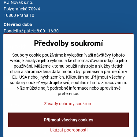
P.J.Novák s.r.o.
Polygrafická 709/4
10800 Praha 10
Otevírací doba
Pondělí až pátek: 8:00 - 16:30
Předvolby soukromí
Kontakt
Soubory cookie používáme k vylepšení vaší návštěvy tohoto
Zavoláme Vám zpět
webu, k analýze jeho výkonu a ke shromažďování údajů o jeho
používání. Můžeme k tomu použít nástroje a služby třetích
Váš telefon
*
stran a shromážděná data mohou být přenášena partnerům v
EU, USA nebo jiných zemích. Kliknutím na „Přijmout všechny
soubory cookie“ vyjadřujete svůj souhlas s tímto zpracováním.
Níže můžete najít podrobné informace nebo upravit své
preference.
Zásady ochrany soukromí
Odeslat
Přijmout všechny cookies
©
2026
Copyright
Předvolby soukromí
Zásady ochrany soukromí
Ukázat podrobnosti
Vytvořeno systémem:
ByznysWeb.cz