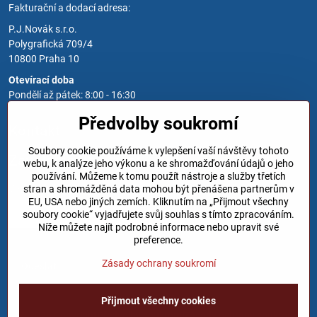
Fakturační a dodací adresa:
P.J.Novák s.r.o.
Polygrafická 709/4
10800 Praha 10
Otevírací doba
Pondělí až pátek: 8:00 - 16:30
Předvolby soukromí
Kontakt
Soubory cookie používáme k vylepšení vaší návštěvy tohoto
Zavoláme Vám zpět
webu, k analýze jeho výkonu a ke shromažďování údajů o jeho
používání. Můžeme k tomu použít nástroje a služby třetích
Váš telefon
*
stran a shromážděná data mohou být přenášena partnerům v
EU, USA nebo jiných zemích. Kliknutím na „Přijmout všechny
soubory cookie“ vyjadřujete svůj souhlas s tímto zpracováním.
Níže můžete najít podrobné informace nebo upravit své
preference.
Zásady ochrany soukromí
Odeslat
Přijmout všechny cookies
©
2026
Copyright
Předvolby soukromí
Zásady ochrany soukromí