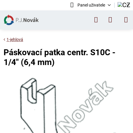
Panel uživatele
1-jehlová
Páskovací patka centr. S10C -
1/4" (6,4 mm)