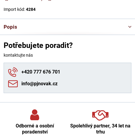
Import kód:
4284
Popis
Potřebujete poradit?
kontaktujte nás
+420 777 676 701
info​@pjnovak​.cz
Odborné a osobní
Spolehlivý partner, 34 let na
poradenství
trhu