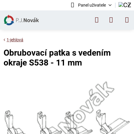
Panel uživatele
1-jehlová
Obrubovací patka s vedením
okraje S538 - 11 mm