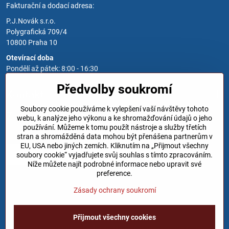
Fakturační a dodací adresa:
P.J.Novák s.r.o.
Polygrafická 709/4
10800 Praha 10
Otevírací doba
Pondělí až pátek: 8:00 - 16:30
Předvolby soukromí
Kontakt
Soubory cookie používáme k vylepšení vaší návštěvy tohoto
Zavoláme Vám zpět
webu, k analýze jeho výkonu a ke shromažďování údajů o jeho
používání. Můžeme k tomu použít nástroje a služby třetích
Váš telefon
*
stran a shromážděná data mohou být přenášena partnerům v
EU, USA nebo jiných zemích. Kliknutím na „Přijmout všechny
soubory cookie“ vyjadřujete svůj souhlas s tímto zpracováním.
Níže můžete najít podrobné informace nebo upravit své
preference.
Zásady ochrany soukromí
Odeslat
Přijmout všechny cookies
©
2026
Copyright
Předvolby soukromí
Zásady ochrany soukromí