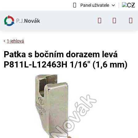
Panel uživatele
1-jehlová
Patka s bočním dorazem levá
P811L-L12463H 1/16" (1,6 mm)