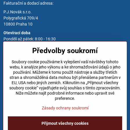
Fakturační a dodací adresa:
P.J.Novák s.r.o.
Polygrafická 709/4
10800 Praha 10
Otevírací doba
Pondělí až pátek: 8:00 - 16:30
Předvolby soukromí
Kontakt
Soubory cookie používáme k vylepšení vaší návštěvy tohoto
Zavoláme Vám zpět
webu, k analýze jeho výkonu a ke shromažďování údajů o jeho
používání. Můžeme k tomu použít nástroje a služby třetích
Váš telefon
*
stran a shromážděná data mohou být přenášena partnerům v
EU, USA nebo jiných zemích. Kliknutím na „Přijmout všechny
soubory cookie“ vyjadřujete svůj souhlas s tímto zpracováním.
Níže můžete najít podrobné informace nebo upravit své
preference.
Zásady ochrany soukromí
Odeslat
Přijmout všechny cookies
©
2026
Copyright
Předvolby soukromí
Zásady ochrany soukromí