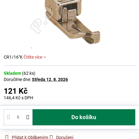
CR1/16"K
Čtěte více
Skladem
(
62
ks)
Doručíme dne:
Středa
12. 8. 2026
121 Kč
146,4 Kč
s DPH
Do košíku
Přidat k Oblíbeným
Doručení