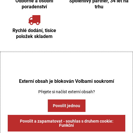
Odborné a osobní
Spolehlivý partner, 34 let na
poradenství
trhu
Rychlé dodání, tisíce
položek skladem
Externí obsah je blokován Volbami soukromí
Přejete si načíst externí obsah?
Povolit jednou
Povolit a zapamatovat - souhlas s druhem cookie:
Funkční