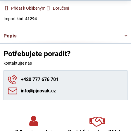
Přidat k Oblíbeným
Doručení
Import kód:
41294
Popis
Potřebujete poradit?
kontaktujte nás
+420 777 676 701
info​@pjnovak​.cz